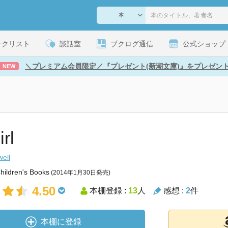
ックリスト
談話室
ブクログ通信
公式ショップ
＼プレミアム会員限定／『プレゼント(新潮文庫)』をプレゼン
NEW
rl
ell
hildren's Books
(2014年1月30日発売)
4.50
本棚登録 :
13
人
感想 :
2
件
本棚に登録