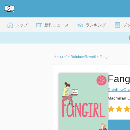
トップ
新刊ニュース
ランキング
ブ
ブクログ
>
RainbowRowell
>
Fangirl
Fangi
RainbowRow
Macmillan C