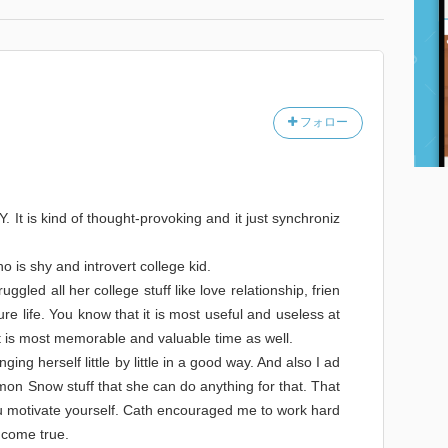
フォロー
It is kind of thought-provoking and it just synchroniz
o is shy and introvert college kid.
ggled all her college stuff like love relationship, frien
ture life. You know that it is most useful and useless at
it is most memorable and valuable time as well.
ing herself little by little in a good way. And also I ad
imon Snow stuff that she can do anything for that. That
ou motivate yourself. Cath encouraged me to work hard
 come true.