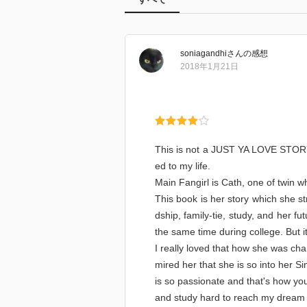
soniagandhi
さん
の感想
2018年1月21日
This is not a JUST YA LOVE STORY. 
ed to my life.
Main Fangirl is Cath, one of twin wh
This book is her story which she stru
dship, family-tie, study, and her fu
the same time during college. But 
I really loved that how she was chang
mired her that she is so into her S
is so passionate and that's how y
and study hard to reach my dream