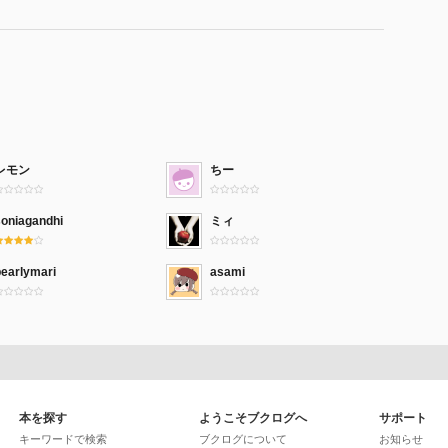
レモン
ちー
soniagandhi
ミィ
pearlymari
asami
本を探す
ようこそブクログへ
サポート
キーワードで検索
ブクログについて
お知らせ