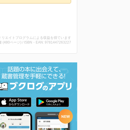
ィリエイトプログラムによる収益を得ています
書 (480ページ) / ISBN・EAN: 9781447263227