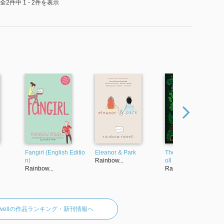
全2件中 1 - 2件を表示
Fangirl (English Editio
Eleanor & Park
The Prince and the Tr
n)
Rainbow...
oll (Faraway coll...
Rainbow...
Rainbow...
Rowellの作品ランキング・新刊情報へ