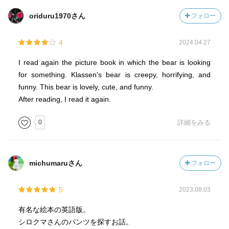
oriduru1970さん
フォロー
4
2024.04.27
I read again the picture book in which the bear is looking
for something. Klassen's bear is creepy, horrifying, and
funny. This bear is lovely, cute, and funny.
After reading, I read it again.
0
詳細をみる
michumaruさん
フォロー
5
2023.08.03
有名な絵本の英語版。
シロクマさんのパンツを探すお話。