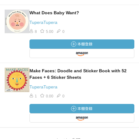
What Does Baby Want?
TuperaTupera
8
5.00
0
Make Faces: Doodle and Sticker Book with 52
Faces + 6 Sticker Sheets
TuperaTupera
1
0.00
0