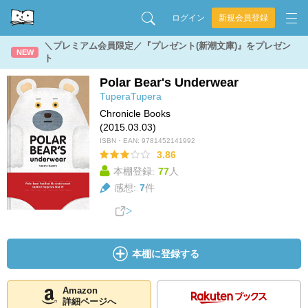
ログイン
新規会員登録
＼プレミアム会員限定／『プレゼント(新潮文庫)』をプレゼン
NEW
ト
Polar Bear's Underwear
TuperaTupera
Chronicle Books
(2015.03.03)
ISBN・EAN:
9781452141992
3.86
本棚登録:
77
人
感想:
7
件
本棚に登録する
Amazon
詳細ページへ