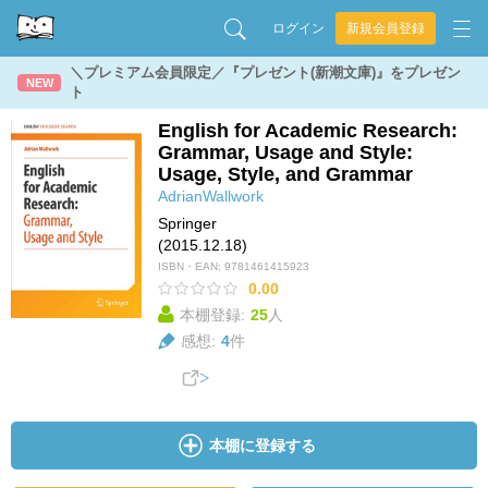
ログイン
新規会員登録
＼プレミアム会員限定／『プレゼント(新潮文庫)』をプレゼン
NEW
ト
English for Academic Research:
Grammar, Usage and Style:
Usage, Style, and Grammar
AdrianWallwork
Springer
(2015.12.18)
ISBN・EAN:
9781461415923
0.00
本棚登録:
25
人
感想:
4
件
本棚に登録する