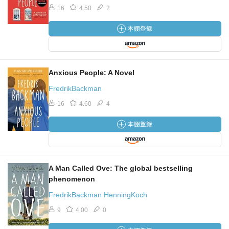
16
4.50
2
Anxious People: A Novel
FredrikBackman
16
4.60
4
A Man Called Ove: The global bestselling
phenomenon
FredrikBackman HenningKoch
9
4.00
0