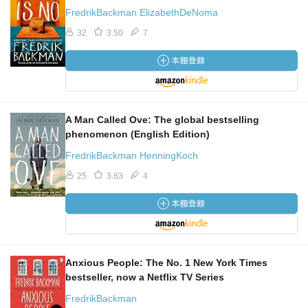
FredrikBackman ElizabethDeNoma
32
3.50
7
A Man Called Ove: The global bestselling
phenomenon (English Edition)
FredrikBackman HenningKoch
25
3.83
4
Anxious People: The No. 1 New York Times
bestseller, now a Netflix TV Series
FredrikBackman