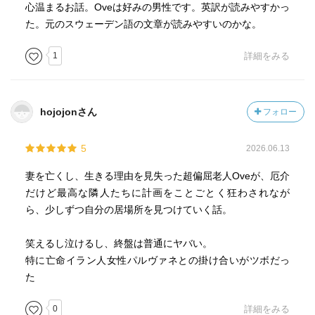
心温まるお話。Oveは好みの男性です。英訳が読みやすかっ
た。元のスウェーデン語の文章が読みやすいのかな。
1
詳細をみる
hojojonさん
フォロー
5
2026.06.13
妻を亡くし、生きる理由を見失った超偏屈老人Oveが、厄介
だけど最高な隣人たちに計画をことごとく狂わされなが
ら、少しずつ自分の居場所を見つけていく話。
笑えるし泣けるし、終盤は普通にヤバい。
特に亡命イラン人女性パルヴァネとの掛け合いがツボだっ
た
0
詳細をみる