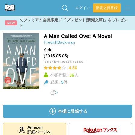
ログイン
新規会員登録
＼プレミアム会員限定／『プレゼント(新潮文庫)』をプレゼン
NEW
ト
A Man Called Ove: A Novel
FredrikBackman
Atria
(2015.05.05)
ISBN・EAN:
9781476738024
4.56
本棚登録:
36
人
感想:
5
件
本棚に登録する
Amazon
詳細ページへ