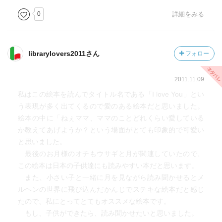
0
詳細をみる
librarylovers2011さん
フォロー
2011.11.09
私はこの絵本を読んでタイトル名である「I love You」とい
う表現が多く出てくるので愛のある絵本だと思いました。
絵本の中に「ねぇママ、ママのことどれくらい愛している
か教えてあげようか？という場面がとても印象的で可愛い
と思いました。
最後のお月様のオチもウサギと月が関連していたので、
この絵本は日本の子供達にも読みやすい本だと思います。
また、小さい子と一緒に月を見ながら読み聞かせるとメ
ルヘンの世界に飛び込んだかんじでステキな絵本だと感じ
たので、私にとってとてもオススメな絵本です。
もし、子供ができたら、読み聞かせたいと思いました。