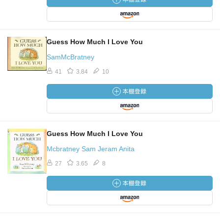
Guess How Much I Love You
SamMcBratney
41
3.84
10
Guess How Much I Love You
Mcbratney Sam Jeram Anita
27
3.65
8