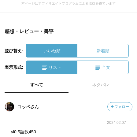
本ページはアフィリエイトプログラムによる収益を得ています
感想・レビュー・書評
並び替え:
いいね順
新着順
表示形式:
リスト
全文
すべて
ネタバレ
コッペさん
フォロー
2024.02.07
yl0.5語数450