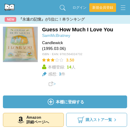
ログイン
新規会員登録
『永遠の記憶』が1位に！本ランキング
NEW
Guess How Much I Love You
SamMcBratney
Candlewick
(1995.03.06)
ISBN・EAN:
9781564024732
3.50
本棚登録:
14
人
感想:
3
件
本棚に登録する
Amazon
購入ストア一覧
詳細ページへ