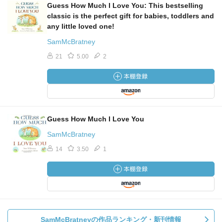
Guess How Much I Love You: This bestselling
classic is the perfect gift for babies, toddlers and
any little loved one!
SamMcBratney
21
5.00
2
Guess How Much I Love You
SamMcBratney
14
3.50
1
SamMcBratneyの作品ランキング・新刊情報