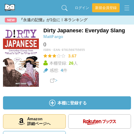
ログイン
新規会員登録
『永遠の記憶』が1位に！本ランキング
NEW
Dirty Japanese: Everyday Slang
MattFargo
()
ISBN・EAN:
9781569755655
3.67
本棚登録:
26
人
感想:
4
件
本棚に登録する
Amazon
詳細ページへ