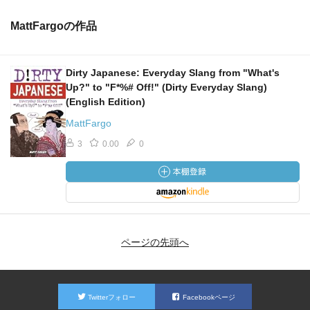
MattFargoの作品
Dirty Japanese: Everyday Slang from "What's
Up?" to "F*%# Off!" (Dirty Everyday Slang)
(English Edition)
MattFargo
3
0.00
0
ページの先頭へ
Twitterフォロー
Facebookページ