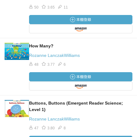
50
3.65
11
How Many?
Rozanne LanczakWilliams
48
3.77
6
Buttons, Buttons (Emergent Reader Science;
Level 1)
Rozanne LanczakWilliams
47
3.80
8