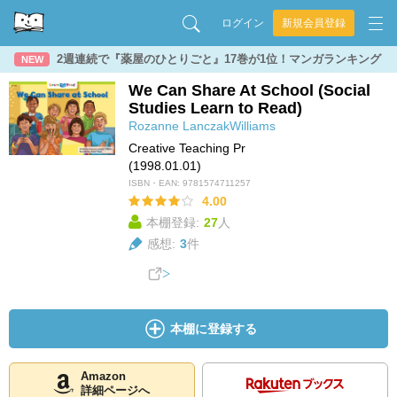
ログイン
新規会員登録
2週連続で『薬屋のひとりごと』17巻が1位！マンガランキング
NEW
We Can Share At School (Social
Studies Learn to Read)
Rozanne LanczakWilliams
Creative Teaching Pr
(1998.01.01)
ISBN・EAN:
9781574711257
4.00
本棚登録:
27
人
感想:
3
件
本棚に登録する
Amazon
詳細ページへ