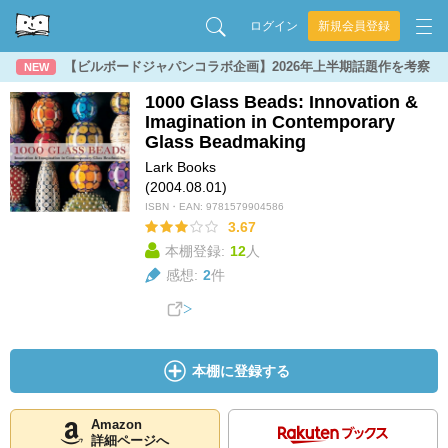
ログイン
新規会員登録
【ビルボードジャパンコラボ企画】2026年上半期話題作を考察
NEW
1000 Glass Beads: Innovation &
Imagination in Contemporary
Glass Beadmaking
Lark Books
(2004.08.01)
ISBN・EAN:
9781579904586
3.67
本棚登録:
12
人
感想:
2
件
本棚に登録する
Amazon
詳細ページへ