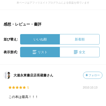
本ページはアフィリエイトプログラムによる収益を得ています
感想・レビュー・書評
並び替え:
いいね順
新着順
表示形式:
リスト
全文
大連永東書店店長蔵書さん
フォロー
5
2010.10.13
この本は最高！！！