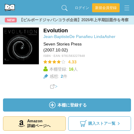
ログイン
新規会員登録
【ビルボードジャパンコラボ企画】2026年上半期話題作を考察
NEW
Evolution
Jean-BaptisteDe Panafieu
LindaAsher
Seven Stories Press
(2007.10.02)
ISBN・EAN:
9781583227848
4.33
本棚登録:
16
人
感想:
2
件
本棚に登録する
Amazon
購入ストア一覧
詳細ページへ