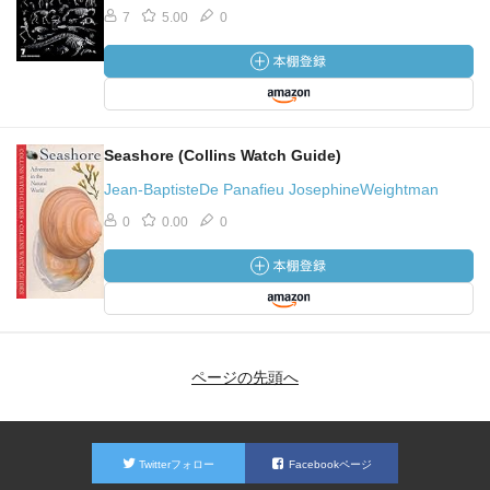
7
5.00
0
Seashore (Collins Watch Guide)
Jean-BaptisteDe Panafieu JosephineWeightman
0
0.00
0
ページの先頭へ
Twitterフォロー
Facebookページ