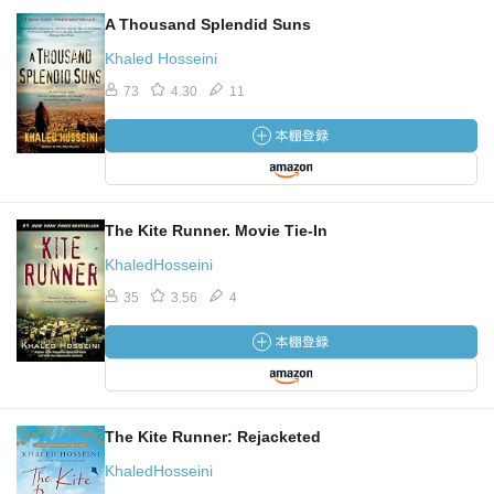
A Thousand Splendid Suns
Khaled Hosseini
73
4.30
11
The Kite Runner. Movie Tie-In
KhaledHosseini
35
3.56
4
The Kite Runner: Rejacketed
KhaledHosseini