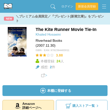
ログイン
新規会員登録
＼プレミアム会員限定／『プレゼント(新潮文庫)』をプレゼン
NEW
ト
The Kite Runner Movie Tie-In
Khaled Hosseini
Riverhead Books
(2007.11.30)
ISBN・EAN:
9781594483011
3.88
本棚登録:
24
人
感想:
2
件
本棚に登録する
Amazon
購入ストア一覧
詳細ページへ