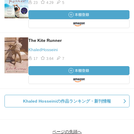
23
4.29
5
The Kite Runner
KhaledHosseini
17
3.64
7
Khaled Hosseiniの作品ランキング・新刊情報
ページの先頭へ