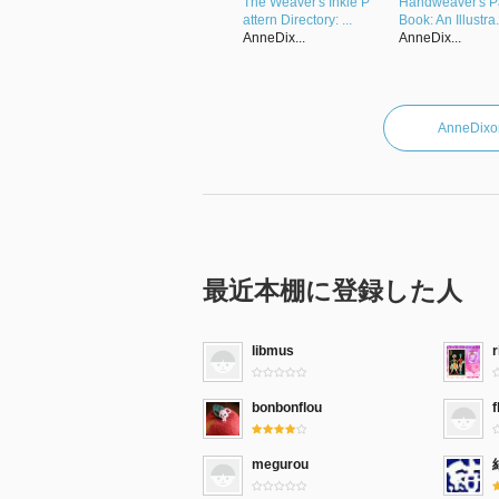
The Weaver's Inkle P
Handweaver's Pa
attern Directory: ...
Book: An Illustra.
AnneDix...
AnneDix...
AnneD
最近本棚に登録した人
libmus
r
bonbonflou
f
megurou