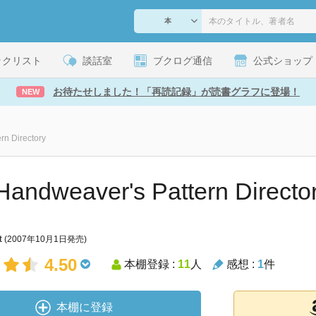
ックリスト
談話室
ブクログ通信
公式ショップ
お待たせしました！「再読記録」が読書グラフに登場！
NEW
rn Directory
Handweaver's Pattern Directo
t
(2007年10月1日発売)
4.50
本棚登録 :
11
人
感想 :
1
件
本棚に登録