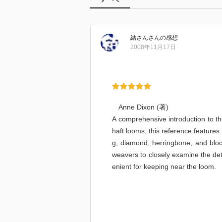
結さん
さん
の感想
2008年11月17日
Anne Dixon (著)
A comprehensive introduction to th
haft looms, this reference features 
g, diamond, herringbone, and bloc
weavers to closely examine the deta
enient for keeping near the loom.