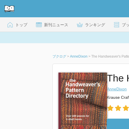
トップ
新刊ニュース
ランキング
ブ
ブクログ
>
AnneDixon
>
The Handweaver's Patte
The 
AnneDixon
Krause Craf