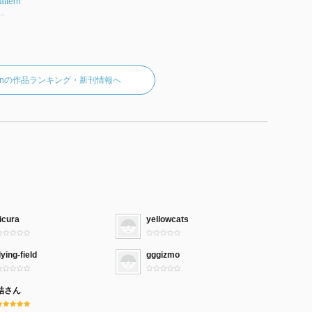
ttern
..
ixonの作品ランキング・新刊情報へ
icura
yellowcats
lying-field
gggizmo
結さん