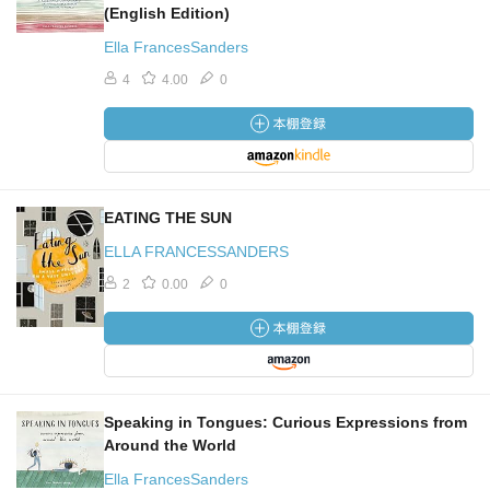
(English Edition)
Ella FrancesSanders
4
4.00
0
EATING THE SUN
ELLA FRANCESSANDERS
2
0.00
0
Speaking in Tongues: Curious Expressions from
Around the World
Ella FrancesSanders