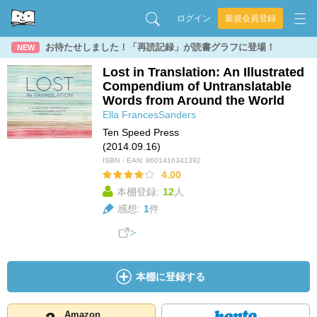
ログイン
新規会員登録
お待たせしました！「再読記録」が読書グラフに登場！
NEW
Lost in Translation: An Illustrated
Compendium of Untranslatable
Words from Around the World
Ella FrancesSanders
Ten Speed Press
(2014.09.16)
ISBN・EAN:
8601416341392
4.00
本棚登録:
12
人
感想:
1
件
本棚に登録する
Amazon