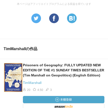
本ページはアフィリエイトプログラムによる収益を得ています
TimMarshallの作品
Prisoners of Geography: FULLY UPDATED NEW
EDITION OF THE #1 SUNDAY TIMES BESTSELLER
(Tim Marshall on Geopolitics) (English Edition)
TimMarshall
20
4.50
3