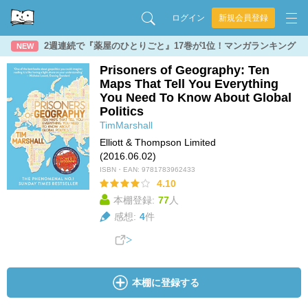
ログイン
新規会員登録
2週連続で『薬屋のひとりごと』17巻が1位！マンガランキング
NEW
Prisoners of Geography: Ten
Maps That Tell You Everything
You Need To Know About Global
Politics
TimMarshall
Elliott & Thompson Limited
(2016.06.02)
ISBN・EAN:
9781783962433
4.10
本棚登録:
77
人
感想:
4
件
本棚に登録する