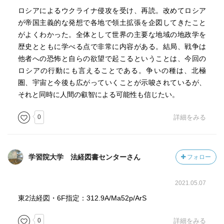
ロシアによるウクライナ侵攻を受け、再読。改めてロシア
が帝国主義的な発想で各地で領土拡張を企図してきたこと
がよくわかった。全体として世界の主要な地域の地政学を
歴史とともに学べる点で非常に内容がある。結局、戦争は
他者への恐怖と自らの欲望で起こるということは、今回の
ロシアの行動にも言えることである。争いの種は、北極
圏、宇宙と今後も広がっていくことが示唆されているが、
それと同時に人間の叡智による可能性も信じたい。
0
詳細をみる
学習院大学 法経図書センターさん
フォロー
2021.05.07
東2法経図・6F指定：312.9A/Ma52p/ArS
0
詳細をみる