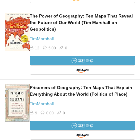
The Power of Geography: Ten Maps That Reveal
the Future of Our World (Tim Marshall on
Geopolitics)
TimMarshall
12
5.00
0
Prisoners of Geography: Ten Maps That Explain
Everything About the World (Politics of Place)
TimMarshall
9
0.00
0