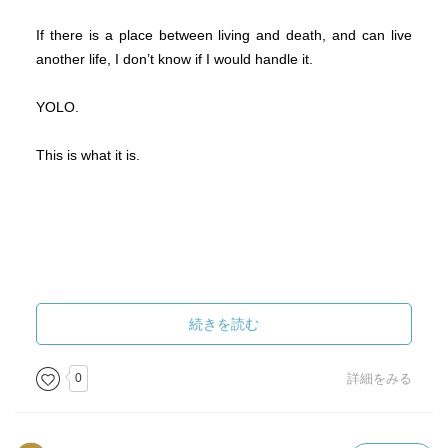
If there is a place between living and death, and can live
another life, I don’t know if I would handle it.
YOLO.
This is what it is.
続きを読む
0
詳細をみる