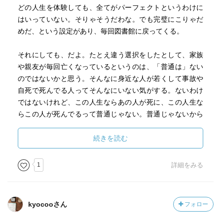
どの人生を体験しても、全てがパーフェクトというわけに
はいっていない。そりゃそうだわな。でも完璧にこりゃだ
めだ、という設定があり、毎回図書館に戻ってくる。
それにしても、だよ。たとえ違う選択をしたとして、家族
や親友が毎回亡くなっているというのは、「普通は」ない
のではないかと思う。そんなに身近な人が若くして事故や
自死で死んでる人ってそんなにいない気がする。ないわけ
ではないけれど、この人生ならあの人が死に、この人生な
らこの人が死んでるって普通じゃない。普通じゃないから
フィクション小説なんだろうけれど。
続きを読む
あと、毎回ノーラはその人生の途中から急に参加するた
め、その場の人生設定を理解しておらず、周りの人に「ど
1
詳細をみる
うしたの？変だよ」と言われるのだけれど、「ちょっとぼ
ーっとしていたから…」など適当な理由でごまかす。オリ
ンピックメダリストとしていきなり大勢の観客を前にスピ
kyocooさん
フォロー
ーチをする場面も、即興スピーチで乗り切るけれど、さす
がに原稿は用意してあったでしょ…と思ってしまう。こう