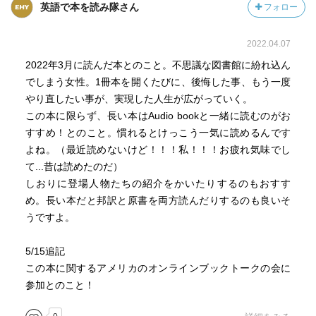
英語で本を読み隊さん
フォロー
2022.04.07
2022年3月に読んだ本とのこと。不思議な図書館に紛れ込ん
でしまう女性。1冊本を開くたびに、後悔した事、もう一度
やり直したい事が、実現した人生が広がっていく。
この本に限らず、長い本はAudio bookと一緒に読むのがお
すすめ！とのこと。慣れるとけっこう一気に読めるんです
よね。（最近読めないけど！！！私！！！お疲れ気味でし
て...昔は読めたのだ）
しおりに登場人物たちの紹介をかいたりするのもおすす
め。長い本だと邦訳と原書を両方読んだりするのも良いそ
うですよ。
5/15追記
この本に関するアメリカのオンラインブックトークの会に
参加とのこと！