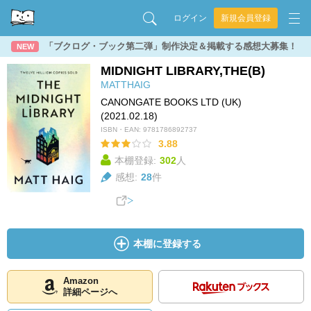
ログイン
新規会員登録
「ブクログ・ブック第二弾」制作決定＆掲載する感想大募集！
NEW
MIDNIGHT LIBRARY,THE(B)
MATTHAIG
CANONGATE BOOKS LTD (UK)
(2021.02.18)
ISBN・EAN:
9781786892737
3.88
本棚登録:
302
人
感想:
28
件
本棚に登録する
Amazon
詳細ページへ