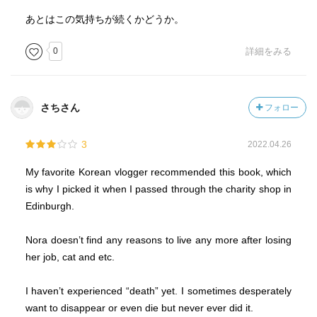
あとはこの気持ちが続くかどうか。
0
詳細をみる
さちさん
フォロー
3
2022.04.26
My favorite Korean vlogger recommended this book, which
is why I picked it when I passed through the charity shop in
Edinburgh.
Nora doesn’t find any reasons to live any more after losing
her job, cat and etc.
I haven’t experienced “death” yet. I sometimes desperately
want to disappear or even die but never ever did it.