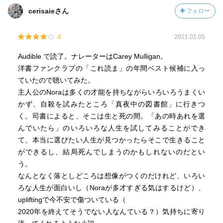
cerisaieさん
フォロー
4
2021.01.05
Audible で読了。ナレーターはCarey Mulligan。
洋書ファンクラブの「これ読ま」の年間ベスト候補に入っ
ていたので聴いてみた。
主人公のNoraは多くの才能を持ちながらいろいろうまくい
かず、自殺を試みたところ「真夜中の図書館」に行きつ
く。司書によると、そこは生と死の間。「あの時あれを選
んでいたら」のいろいろな人生を試してみることができ
て、本当に選びたい人生が見つかったらそこで生きること
ができるし、結局死んでしまうのかもしれないのだとい
う。
なんとなく落としどころは想像がつくのだけれど、いろい
ろな人生が面白いし（Noraが多才すぎる気はするけど）、
upliftingで今不安で傷ついている（
2020年を終えてそうでない人なんている？）気持ちに寄り