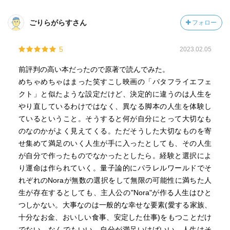
ごりらがらすさん
フォロー
5
2023.02.05
前評判の高い本だったので原著で読んでみた。
めちゃめちゃはまった笑すこし映画の「バタフライエフェ
クト」と似たような設定だけど、決定的に違うのは人生を
やり直しているわけではなく、異なる脚本の人生を体験し
ているということ。そうすると何が自分にとって大切なも
のなのかがよく見えてくる。ただそうした大切なものを寄
せ集めて満足のいく人生が手に入ったとしても、その人生
が自分で作ったものでなかったとしたら。経験と選択によ
り運命は作られていく。量子論的にパラレルワールドでそ
れぞれのNoraが無数の選択をして無限の可能性に満ちた人
生が存在するとしても、主人公の"Nora"が作る人生はひと
つしかない。大事なのは一般的な幸せな要素(愛する家族、
十分なお金、おいしい食事、安定した仕事)をもつことだけ
でない。なんでもいい、自分が満足いけばいい、人生はそ