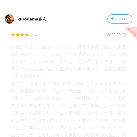
Seedの中には成長するための強さが内在していて、Ashは
その成長に大事な部分の役割を担っているんだろうなと思
kurodamaさん
フォロー
ったよね。
4
2022.09.12
原書はやはり、最もいいものだ。行替えの感じなど、実際
に作者がストーリーと共に空間を構築しようとしている感
じがすごくよくわかる。哲学と、現実の大きな差は、ノー
ラをどんどん沈み込んだ世界へと突き落とし、最後は絶望
し死を決意する。
そこで、突如として現れる自らの安心できる場所であっ
た、図書館の一幕。そこが、時が止まった、たくさんの選
択肢から、自分が歩まなかった道を体験できるという場所
であると教えてもらう。時空を超えて、後悔したポイント
で異なった選択をした人生を追体験していくノーラ、最高
の人生だったはずと思ったバンドで成功した人生、水泳選
手として成功した人生、友人とオーストラリアに行った人
生などなど、こうしたもっと素敵だったはずの人生は、実