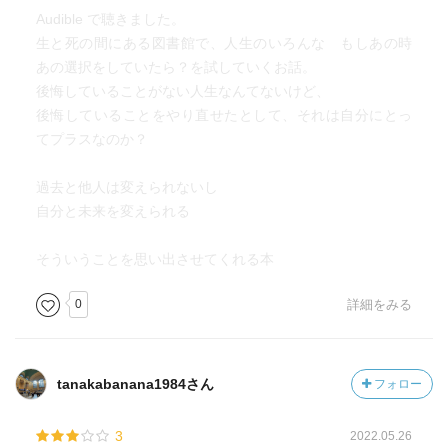
Audible で聴きました。
生と死の間にある図書館で、人生のいろんな もしあの時
あの選択をしていたら？を試していくお話。
後悔していることがない人生なんてないけど、
後悔していることをやり直せたとして、それは自分にとっ
てプラスなのか？
過去と他人は変えられないし
自分と未来を変えられる
そういうことを思い出させてくれる本
0
詳細をみる
tanakabanana1984さん
フォロー
3
2022.05.26