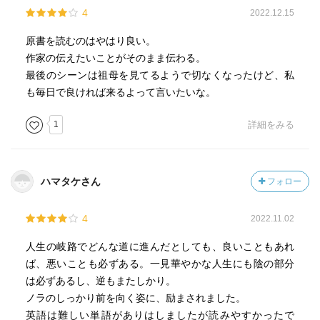
4
2022.12.15
いういろんな「さすがにこうはならないでしょ…」が続い
たため、私にはだめだった。
原書を読むのはやはり良い。
作家の伝えたいことがそのまま伝わる。
死を考えている人でも最後まで読めば希望が持てる本、と
最後のシーンは祖母を見てるようで切なくなったけど、私
多くのレビューに書いてある。確かに最後は希望で終わ
も毎日で良ければ来るよって言いたいな。
る。だからと言って「ものすごく」落ち込んでいる人に、
「この本読んで元気を出して」という本ではない。
1
詳細をみる
私がそう言われて渡されたらお心遣いはありがたいが、ム
カつくだろう。ちょっと落ち込んでいる人なら考えが変わ
ハマタケさん
フォロー
っていいかもしれないが、生きるのが嫌になるほど落ち込
んでいる人は、この本に限らず、本を読む前に医者に行っ
4
2022.11.02
て欲しい。
人生の岐路でどんな道に進んだとしても、良いこともあれ
ば、悪いことも必ずある。一見華やかな人生にも陰の部分
は必ずあるし、逆もまたしかり。
ノラのしっかり前を向く姿に、励まされました。
英語は難しい単語がありはしましたが読みやすかったで