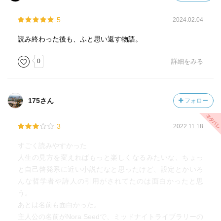
5
2024.02.04
読み終わった後も、ふと思い返す物語。
0
詳細をみる
175さん
フォロー
3
2022.11.18
すごく読みやすかった
人生の見方を変えればもっと楽しくなるみたいな、ちょっ
と自己啓発系に近い小説だなと思ったけど、設定とかいろ
んな哲学者や詩人の引用がされてたのは面白かったと思
う。
あとは名前も面白かった。
主人公の名前がNora Seedで、ミッドナイトライブラリーの