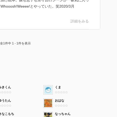
仕掛け絵本。娘も息子も滑り台のシーンが一番気に入っ
oosh!Weeee!とやっていた。笑2020/3月
詳細をみる
全1件中 1 - 1件を表示
みきくん
くま
ゆうたん
おはな
きなこもち
なっちゃん