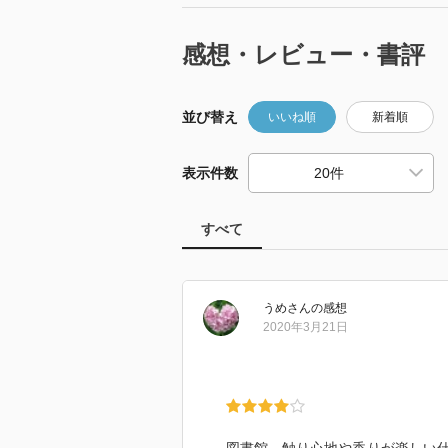
感想・レビュー・書評
並び替え
いいね順
新着順
表示件数
すべて
うめ
さん
の感想
2020年3月21日