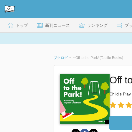
トップ
新刊ニュース
ランキング
ブ
ブクログ
>
>
Off to the Park! (Tactile Books)
Off t
Child's Play