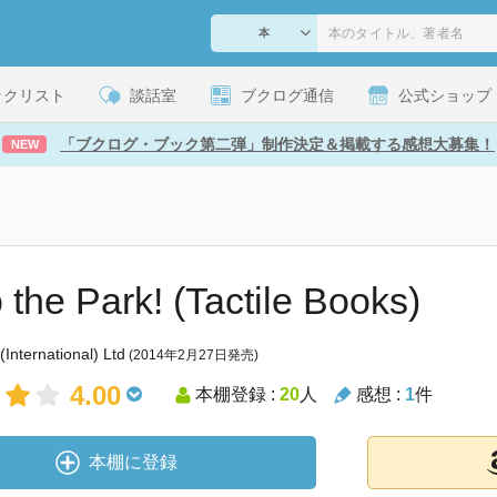
ックリスト
談話室
ブクログ通信
公式ショップ
「ブクログ・ブック第二弾」制作決定＆掲載する感想大募集！
NEW
o the Park! (Tactile Books)
 (International) Ltd
(2014年2月27日発売)
4.00
本棚登録 :
20
人
感想 :
1
件
本棚に登録