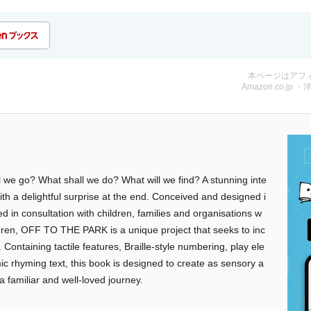
本ページはアフ
Amazon.co.jp ・
 we go? What shall we do? What will we find? A stunning inte
with a delightful surprise at the end. Conceived and designed i
d in consultation with children, families and organisations w
ildren, OFF TO THE PARK is a unique project that seeks to inc
. Containing tactile features, Braille-style numbering, play ele
c rhyming text, this book is designed to create as sensory a
a familiar and well-loved journey.