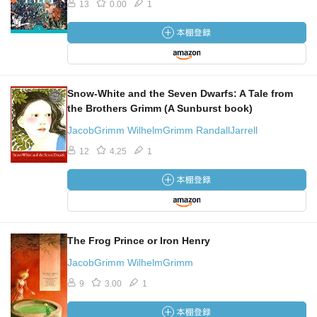
13
0.00
1
Snow-White and the Seven Dwarfs: A Tale from
the Brothers Grimm (A Sunburst book)
JacobGrimm WilhelmGrimm RandallJarrell
12
4.25
1
The Frog Prince or Iron Henry
JacobGrimm WilhelmGrimm
9
3.00
1