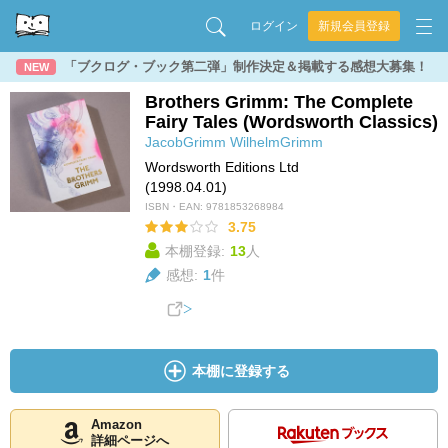
ログイン
新規会員登録
「ブクログ・ブック第二弾」制作決定＆掲載する感想大募集！
NEW
Brothers Grimm: The Complete
Fairy Tales (Wordsworth Classics)
JacobGrimm
WilhelmGrimm
Wordsworth Editions Ltd
(1998.04.01)
ISBN・EAN:
9781853268984
3.75
本棚登録:
13
人
感想:
1
件
本棚に登録する
Amazon
詳細ページへ