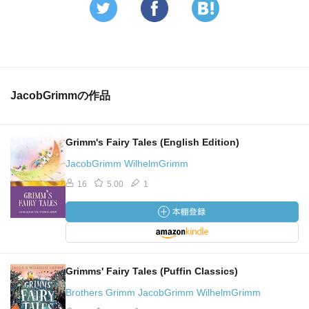
JacobGrimmの作品
Grimm's Fairy Tales (English Edition)
JacobGrimm WilhelmGrimm
16
5.00
1
Grimms' Fairy Tales (Puffin Classics)
Brothers Grimm JacobGrimm WilhelmGrimm