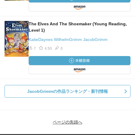
The Elves And The Shoemaker (Young Reading,
Level 1)
KatieDaynes WilhelmGrimm JacobGrimm
7
4.50
0
JacobGrimmの作品ランキング・新刊情報
ページの先頭へ