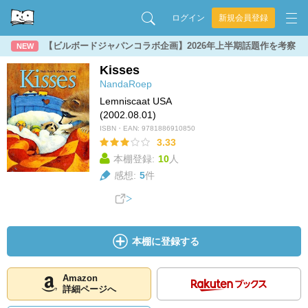
ログイン
新規会員登録
【ビルボードジャパンコラボ企画】2026年上半期話題作を考察
NEW
Kisses
NandaRoep
Lemniscaat USA
(2002.08.01)
ISBN・EAN:
9781886910850
3.33
本棚登録:
10
人
感想:
5
件
本棚に登録する
Amazon
詳細ページへ