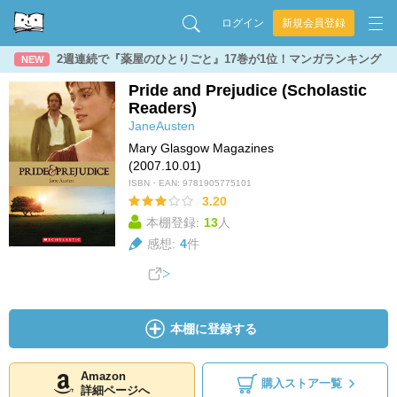
ログイン
新規会員登録
2週連続で『薬屋のひとりごと』17巻が1位！マンガランキング
NEW
Pride and Prejudice (Scholastic
Readers)
JaneAusten
Mary Glasgow Magazines
(2007.10.01)
ISBN・EAN:
9781905775101
3.20
本棚登録:
13
人
感想:
4
件
本棚に登録する
Amazon
購入ストア一覧
詳細ページへ