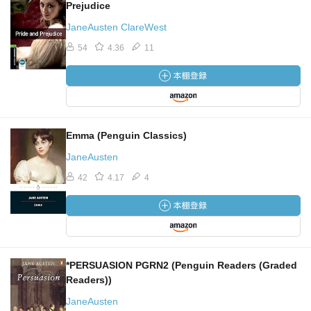
Prejudice
JaneAusten ClareWest
54
4.36
11
Emma (Penguin Classics)
JaneAusten
42
4.17
4
*PERSUASION PGRN2 (Penguin Readers (Graded
Readers))
JaneAusten