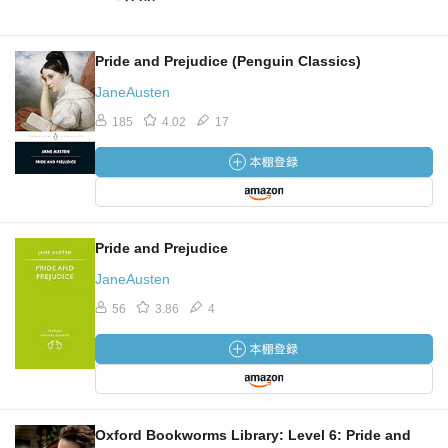
Pride and Prejudice (Penguin Classics)
JaneAusten
185
4.02
17
Pride and Prejudice
JaneAusten
56
3.86
4
Oxford Bookworms Library: Level 6: Pride and