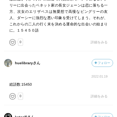
リーに出会ったベネット家の長女ジェーンは恋に落ちる一
方、次女のエリザベスは無愛想で高慢なビングリーの友
人、ダーシーに強烈な悪い印象を受けてしまう。それが、
これからの二人の行く末を決める運命的な出会いの始まり
に。１５４５０語
0
詳細をみる
huelibraryさん
フォロー
2022.01.19
総語数:15450
0
詳細をみる