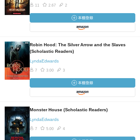
11
2.67
2
Robin Hood: The Silver Arrow and the Slaves
(Scholastic Readers)
LyndaEdwards
7
3.00
3
Monster House (Scholastic Readers)
LyndaEdwards
7
5.00
4