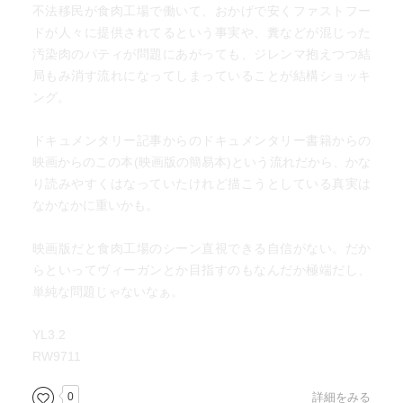
不法移民が食肉工場で働いて、おかげで安くファストフー
ドが人々に提供されてるという事実や、糞などが混じった
汚染肉のパティが問題にあがっても、ジレンマ抱えつつ結
局もみ消す流れになってしまっていることが結構ショッキ
ング。
ドキュメンタリー記事からのドキュメンタリー書籍からの
映画からのこの本(映画版の簡易本)という流れだから、かな
り読みやすくはなっていたけれど描こうとしている真実は
なかなかに重いかも。
映画版だと食肉工場のシーン直視できる自信がない。だか
らといってヴィーガンとか目指すのもなんだか極端だし、
単純な問題じゃないなぁ。
YL3.2
RW9711
0
詳細をみる