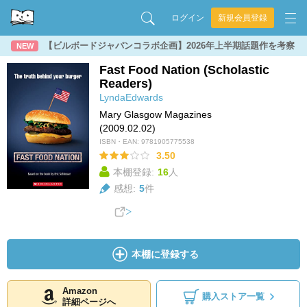
ログイン
新規会員登録
【ビルボードジャパンコラボ企画】2026年上半期話題作を考察
NEW
Fast Food Nation (Scholastic
Readers)
LyndaEdwards
Mary Glasgow Magazines
(2009.02.02)
ISBN・EAN:
9781905775538
3.50
本棚登録:
16
人
感想:
5
件
本棚に登録する
Amazon
購入ストア一覧
詳細ページへ