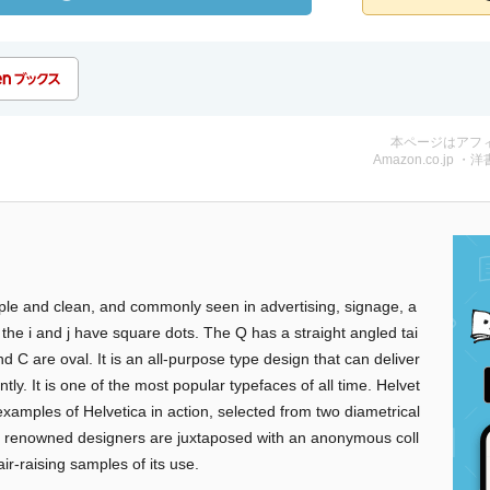
本ページはアフ
Amazon.co.jp ・洋
simple and clean, and commonly seen in advertising, signage, a
 the i and j have square dots. The Q has a straight angled tai
d C are oval. It is an all-purpose type design that can deliver
tly. It is one of the most popular typefaces of all time. Helvet
amples of Helvetica in action, selected from two diametrical
y renowned designers are juxtaposed with an anonymous coll
ir-raising samples of its use.