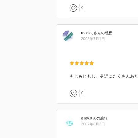
0
recolog
さん
の感想
2008年7月1日
もじもじもじ。身近にたくさんあ
0
oTov
さん
の感想
2007年8月3日