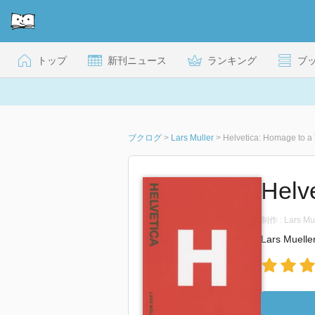
トップ
新刊ニュース
ランキング
ブ
ブクログ
>
Lars Muller
>
Helvetica: Homage to a
Helv
制作 : Lars Mu
Lars Muelle