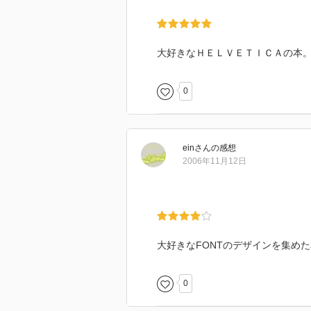
大好きなＨＥＬＶＥＴＩＣＡの本
0
ein
さん
の感想
2006年11月12日
大好きなFONTのデザインを集め
0