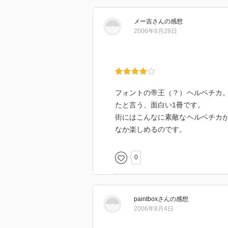
メー吉
さん
の感想
2006年8月29日
フォントの帝王（？）ヘルベチカ
たと言う、面白い1冊です。
街にはこんなに素敵なヘルベチカ
なか楽しめるのです。
0
paintbox
さん
の感想
2006年8月4日