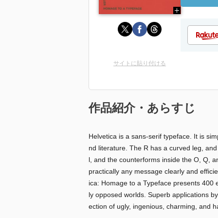
サイトに貼り付ける
作品紹介・あらすじ
Helvetica is a sans-serif typeface. It is 
nd literature. The R has a curved leg, and
l, and the counterforms inside the O, Q, an
practically any message clearly and efficien
ica: Homage to a Typeface presents 400 ex
ly opposed worlds. Superb applications b
ection of ugly, ingenious, charming, and ha