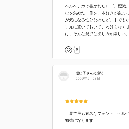
ヘルベチカで書かれたロゴ、標識
のを集めた一冊を、本好きが集ま
が気になる性分なのだが、中でも
手元に置いておいて、わけもなく
は、そんな贅沢な接し方が楽しい
0
腸出子
さん
の感想
2009年1月28日
世界で最も有名なフォント、ヘル
勉強になります。