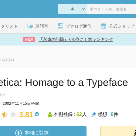
ックリスト
談話室
ブクログ通信
公式ショップ
『永遠の記憶』が1位に！本ランキング
NEW
 Typeface
etica: Homage to a Typeface
ller
r
(2002年11月15日発売)
3.81
本棚登録 :
62
人
感想 :
8
件
本棚に登録