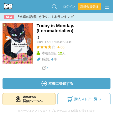
ログイン
新規会員登録
『永遠の記憶』が1位に！本ランキング
NEW
Today is Monday.
(Lernmaterialien)
()
ISBN・EAN:
9783141275049
4.00
本棚登録:
12
人
感想:
4
件
本棚に登録する
Amazon
購入ストア一覧
詳細ページへ
本ページはアフィリエイトプログラムによる収益を得ています