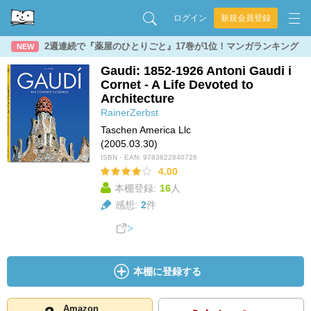
ログイン
新規会員登録
2週連続で『薬屋のひとりごと』17巻が1位！マンガランキング
NEW
Gaudi: 1852-1926 Antoni Gaudi i
Cornet - A Life Devoted to
Architecture
RainerZerbst
Taschen America Llc
(2005.03.30)
ISBN・EAN:
9783822840726
4.00
本棚登録:
16
人
感想:
2
件
本棚に登録する
Amazon