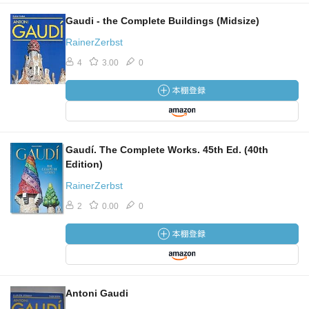
Gaudi - the Complete Buildings (Midsize)
RainerZerbst
4
3.00
0
Gaudí. The Complete Works. 45th Ed. (40th
Edition)
RainerZerbst
2
0.00
0
Antoni Gaudi