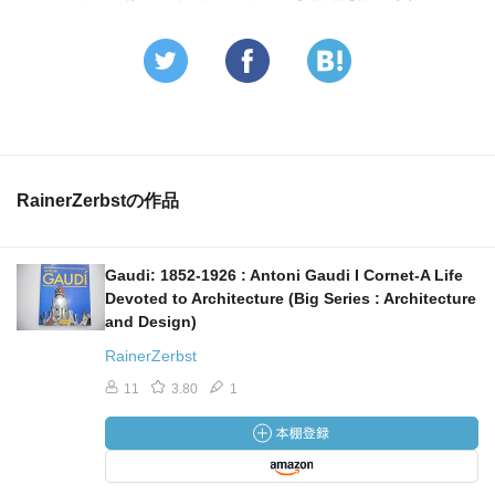
RainerZerbstの作品
Gaudi: 1852-1926 : Antoni Gaudi I Cornet-A Life
Devoted to Architecture (Big Series : Architecture
and Design)
RainerZerbst
11
3.80
1