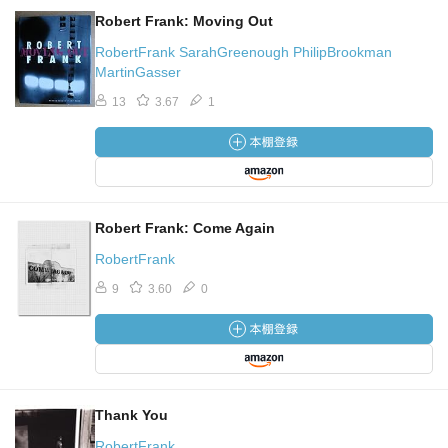
Robert Frank: Moving Out
RobertFrank SarahGreenough PhilipBrookman
MartinGasser
13
3.67
1
Robert Frank: Come Again
RobertFrank
9
3.60
0
Thank You
RobertFrank