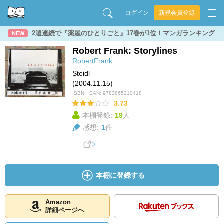
ログイン
新規会員登録
2週連続で『薬屋のひとりごと』17巻が1位！マンガランキング
NEW
Robert Frank: Storylines
RobertFrank
Steidl
(2004.11.15)
ISBN・EAN:
9783865210418
3.73
本棚登録:
19
人
感想:
1
件
本棚に登録する
Amazon
詳細ページへ