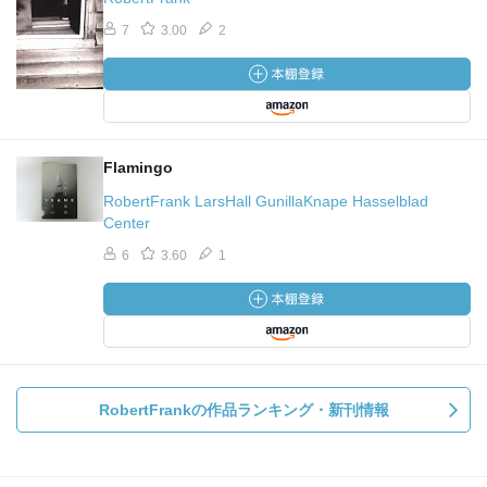
7
3.00
2
Flamingo
RobertFrank LarsHall GunillaKnape Hasselblad
Center
6
3.60
1
RobertFrankの作品ランキング・新刊情報