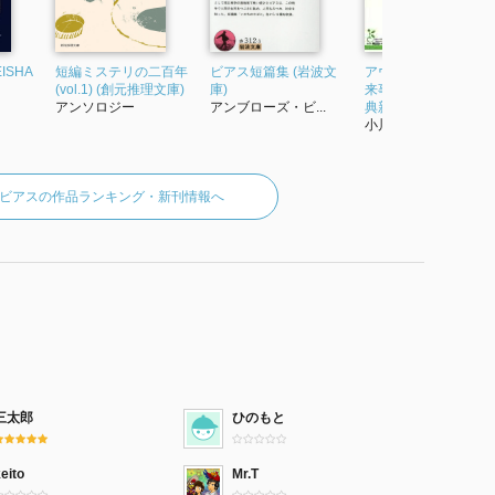
ISHA
短編ミステリの二百年
ビアス短篇集 (岩波文
アウルクリーク橋の
(vol.1) (創元推理文庫)
庫)
来事/豹の眼 (光文社古
アンソロジー
アンブローズ・ビ...
典新訳文庫 Aヒ-1-1)
小川高義
ビアスの作品ランキング・新刊情報へ
三太郎
ひのもと
eito
Mr.T