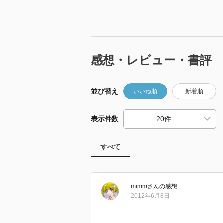
感想・レビュー・書評
並び替え
いいね順
新着順
表示件数
すべて
mimm
さん
の感想
2012年6月8日