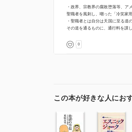
・政界、宗教界の腐敗堕落等、ア
聖職者を風刺し、嘲った「冷笑家
・聖職者とは自分は天国に至る道
その道を通るものに、通行料を課
0
この本が好きな人にお