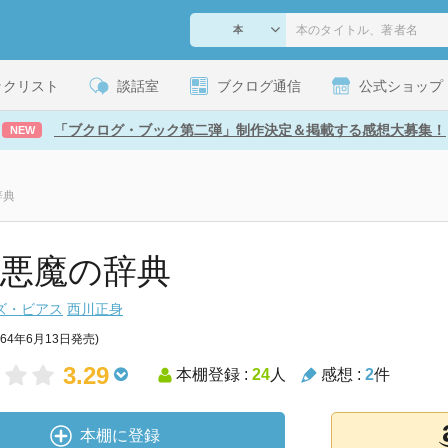
ックリスト
談話室
ブクログ通信
公式ショップ
「ブクログ・ブック第二弾」制作決定＆掲載する感想大募集！
NEW
辞典
 悪魔の辞典
ズ・ビアス
西川正身
964年6月13日発売)
3.29
本棚登録 :
24
人
感想 :
2
件
本棚に登録