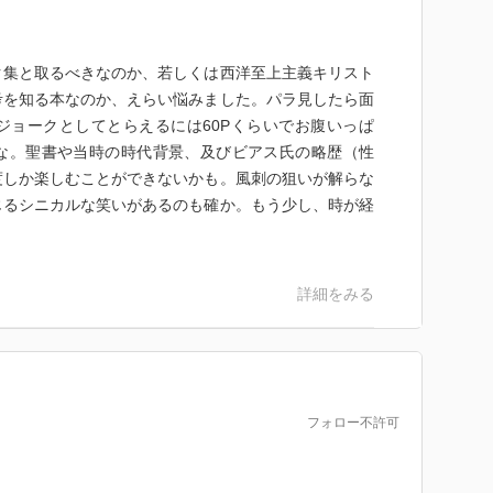
ク集と取るべきなのか、若しくは西洋至上主義キリスト
考を知る本なのか、えらい悩みました。パラ見したら面
ジョークとしてとらえるには60Pくらいでお腹いっぱ
な。聖書や当時の時代背景、及びビアス氏の略歴（性
度しか楽しむことができないかも。風刺の狙いが解らな
じるシニカルな笑いがあるのも確か。もう少し、時が経
詳細をみる
フォロー不許可