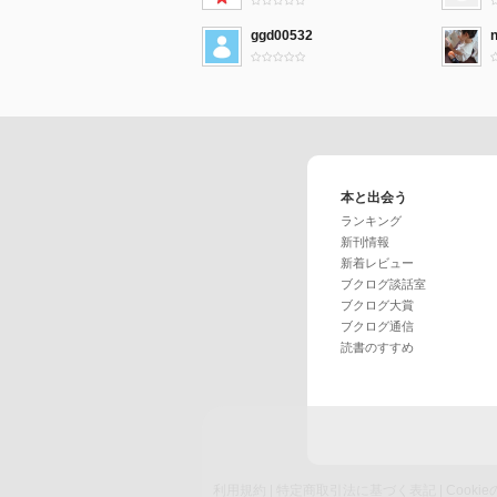
ggd00532
本と出会う
ランキング
新刊情報
新着レビュー
ブクログ談話室
ブクログ大賞
ブクログ通信
読書のすすめ
利用規約
|
特定商取引法に基づく表記
|
Cook