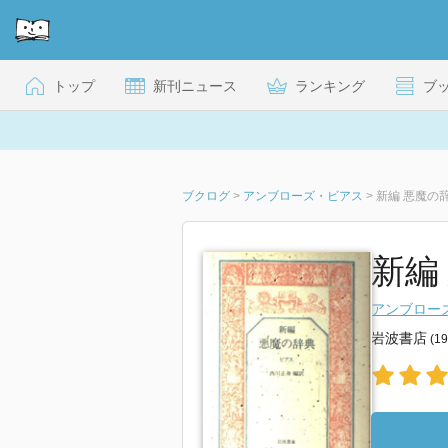
トップ
新刊ニュース
ランキング
ブ
ブクログ
>
アンブローズ・ビアス
>
新編 悪魔の
新編
アンブロー
岩波書店
(1