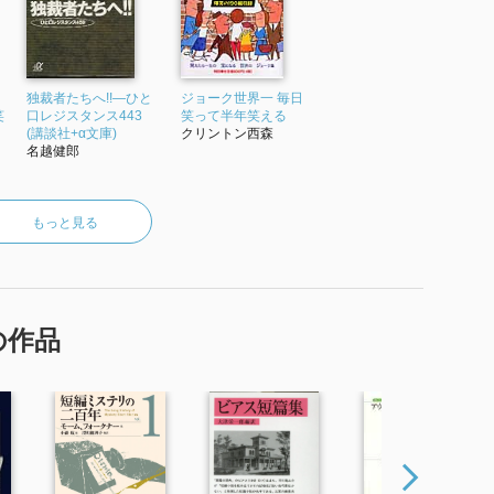
独裁者たちへ!!―ひと
ジョーク世界一 毎日
笑
口レジスタンス443
笑って半年笑える
(講談社+α文庫)
クリントン西森
名越健郎
もっと見る
の作品