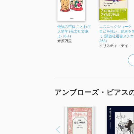
他諺の空似 ことわざ
エスニックジョーク
人類学 (光文社文庫
自己を嗤い、他者を
よ-16-1)
う (講談社選書メチエ
米原万里
268)
クリスティ・デイ...
アンブローズ・ビアス