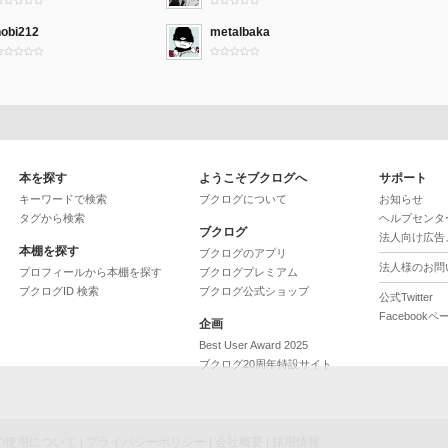
nobi212
metalbaka
本を探す
ようこそブクログへ
サポート
キーワードで検索
ブクログについて
お知らせ
タグから検索
ヘルプセンタ
ブクログ
法人向け広告
本棚を探す
ブクログのアプリ
法人様のお問
プロフィールから本棚を探す
ブクログプレミアム
ブクログID 検索
ブクログ公式ショップ
公式Twitter
Facebookペ
企画
Best User Award 2025
ブクログ20周年特設サイト
ieの使用について
|
プライバシーポリシー
|
会社概要
|
採用情報