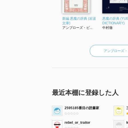
新編 悪魔の辞典 (岩波
悪魔の辞典 (YUE
文庫)
DICTIONARY)
アンブローズ・ビ...
中村徹
アンブローズ・
最近本棚に登録した人
2595185番目の読書家
rebel_or_traitor
k