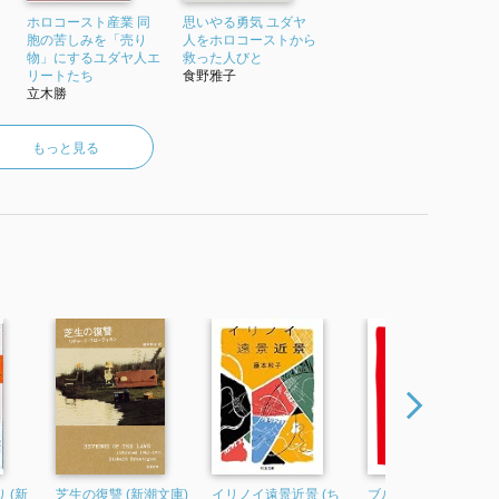
ホロコースト産業 同
思いやる勇気 ユダヤ
胞の苦しみを「売り
人をホロコーストから
物」にするユダヤ人エ
救った人びと
リートたち
食野雅子
立木勝
もっと見る
 (新
芝生の復讐 (新潮文庫)
イリノイ遠景近景 (ち
ブルースだってただ