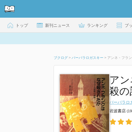
トップ
新刊ニュース
ランキング
ブ
ブクログ
>
バーバラロガスキー
>
アンネ・フラン
アン
殺の
バーバラロ
岩波書店
(1