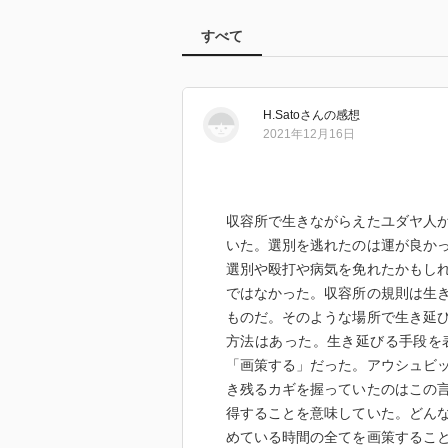
すべて
H.Sato
さん
の感想
2021年12月16日
収容所で生きながらえたユダヤ人
いた。選別を逃れたのは運が良か
選別や殴打や病気を免れたかもし
ではなかった。収容所の規則は生
ものだ。そのような場所で生き延
方法はあった。生き延びる手段を
「画策する」だった。アウシュビ
き残るカギを握っていたのはこの
得することを意味していた。どん
めている時間の全てを画策するこ