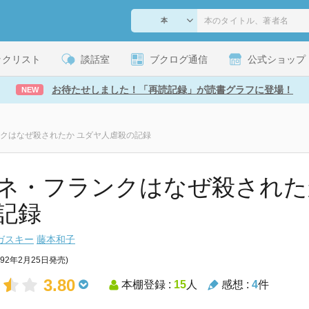
ックリスト
談話室
ブクログ通信
公式ショップ
お待たせしました！「再読記録」が読書グラフに登場！
NEW
クはなぜ殺されたか ユダヤ人虐殺の記録
ネ・フランクはなぜ殺された
記録
ガスキー
藤本和子
992年2月25日発売)
3.80
本棚登録 :
15
人
感想 :
4
件