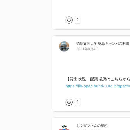
ろを使ったりい、パンのかけらを
る場所を交換したりした。
0
徳島文理大学 徳島キャンパス附属
2021年8月4日
【貸出状況・配架場所はこちらか
https://lib-opac.bunri-u.ac.jp/opa
0
おくダマ
さん
の感想