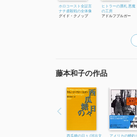
ホロコースト全証言
ヒトラーの贋札 悪魔
ナチ虐殺戦の全体像
の工房
グイド・クノップ
アドルフブルガー
藤本和子の作品
西瓜糖の日々 (河出文
アメリカの鱒釣り