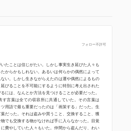
フォロー不許可
がいたことは信じがたい。しかし事実生き延びた人々も
ったからかもしれない。あるいは何らかの偶然によって
れない。しかし生きながらえたのは運や偶然によるもの
き延びることを不可能にするように特別に考え出された
びるには、なんとか方法を見つけることが必要だった。
表す言葉は全ての収容所に共通していた。その言葉は
ッツ用語で最も重要だったのは「画策する」だった。生
言葉だった。それは盗みや買うこと、交換すること、獲
な物でも交換する物がなければ手に入らなかった。目覚
とに費やしていた人々もいた。仲間から盗んだり、わい