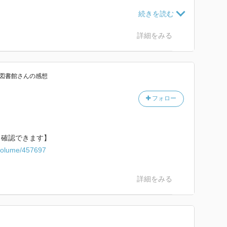
いっぱいの水と交換したり、1枚のしわくちゃの紙と寝
詳細をみる
図書館
さん
の感想
フォロー
ら確認できます】
c/volume/457697
詳細をみる