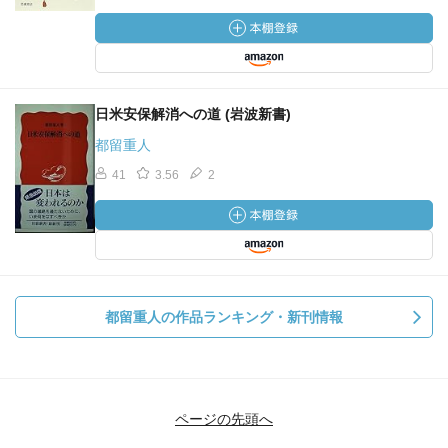
日米安保解消への道 (岩波新書)
都留重人
41
3.56
2
都留重人の作品ランキング・新刊情報
ページの先頭へ