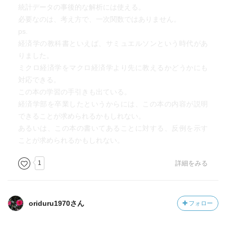
統計データの事後的な解析には使える。
必要なのは、考え方で、一次関数ではありません。
ps.
経済学の教科書といえば、サミュエルソンという時代があ
りました。
ミクロ経済学をマクロ経済学より先に教えるかどうかにも
対応できる。
この本の学習の手引きも出ている。
経済学部を卒業したというからには、この本の内容が説明
できることが求められるかもしれない。
あるいは、この本の書いてあることに対する、反例を示す
ことが求められるかもしれない。
1
詳細をみる
oriduru1970さん
フォロー