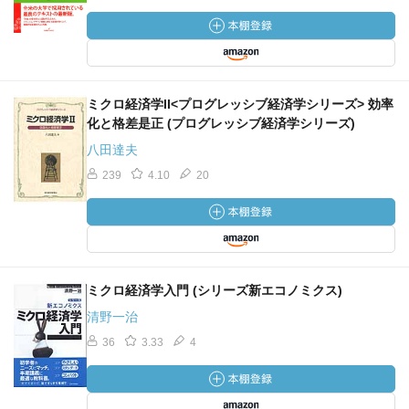
ミクロ経済学II<プログレッシブ経済学シリーズ> 効率
化と格差是正 (プログレッシブ経済学シリーズ)
八田達夫
239
4.10
20
ミクロ経済学入門 (シリーズ新エコノミクス)
清野一治
36
3.33
4