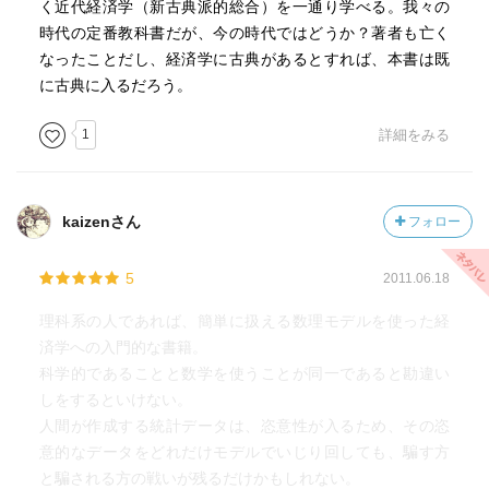
のカテゴリーに入る。
く近代経済学（新古典派的総合）を一通り学べる。我々の
ノードハウスは、気候変動の潜在的大災害の影響を本気に
時代の定番教科書だが、今の時代ではどうか？著者も亡く
取り上げている。
なったことだし、経済学に古典があるとすれば、本書は既
に古典に入るだろう。
最近の気候変動の経済モデルを書いているA Question of
1
詳細をみる
Balance（Yale University Press, 2008年）は、Choice誌に
よって2008年の「傑出した学問的タイトル」として選ばれ
た。
kaizenさん
フォロー
以上、Wikipediaより
5
2011.06.18
理科系の人であれば、簡単に扱える数理モデルを使った経
済学への入門的な書籍。
科学的であることと数学を使うことが同一であると勘違い
しをするといけない。
人間が作成する統計データは、恣意性が入るため、その恣
意的なデータをどれだけモデルでいじり回しても、騙す方
と騙される方の戦いが残るだけかもしれない。