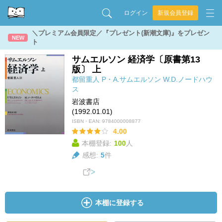
ログイン
新規会員登録
＼プレミアム会員限定／『プレゼント(新潮文庫)』をプレゼン
NEW
ト
サムエルソン 経済学〔原書第13
版〕 上
都留重人
P・A.サムエルソン
W.D.ノードハウ
ス
岩波書店
(1992.01.01)
ISBN・EAN:
9784000008877
4.00
本棚登録:
100
人
感想:
5
件
本棚に登録する