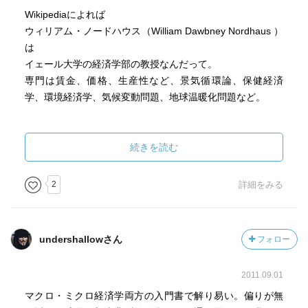
Wikipediaによれば
ウィリアム・ノードハウス（William Dawbney Nordhaus ）
は
イェール大学の経済学部の教授なんだって。
専門は賃金、価格、生産性など、景気循環論、保健経済
学、環境経済学、気候変動問題、地球温暖化問題など。
ポール・サミュエルソン『経済学』の共著者。
現在、19版で、少なくとも17国語に翻訳されている。
続きを読む
気候変動の経済学に対する貢献
2
詳細をみる
ノードハウスは、開発した気候変動モデルのもと管理され
ない生態系にかなり依存する経済のセクター、すなわち自
然に生じる雨量、表面流去、温度にかなり依存する経済の
undershallowさん
フォロー
セクターは、気候変動にもっとも敏感であると、述べてい
る。
2011.09.01
農業、林業、野外リクレーション、および海岸の活動はこ
マクロ・ミクロ経済学両方の入門書で解り易い。偏りが無