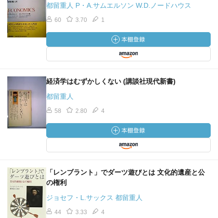
都留重人 P・A.サムエルソン W.D.ノードハウス
60
3.70
1
経済学はむずかしくない (講談社現代新書)
都留重人
58
2.80
4
「レンブラント」でダーツ遊びとは 文化的遺産と公
の権利
ジョセフ・L.サックス 都留重人
44
3.33
4