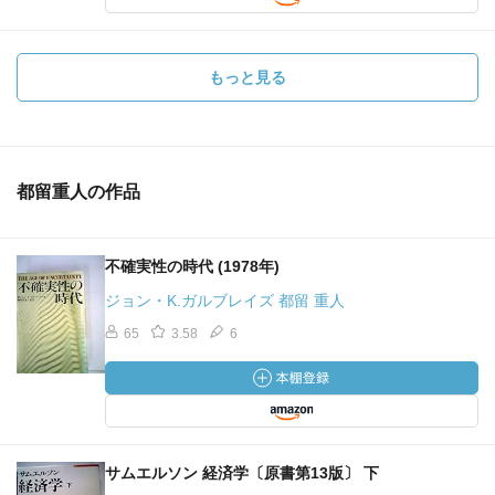
もっと見る
都留重人の作品
不確実性の時代 (1978年)
ジョン・K.ガルブレイズ 都留 重人
65
3.58
6
サムエルソン 経済学〔原書第13版〕 下