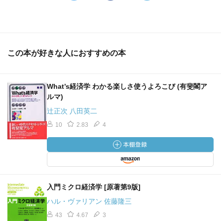
この本が好きな人におすすめの本
What’s経済学 わかる楽しさ使うよろこび (有斐閣ア
ルマ)
辻正次 八田英二
10
2.83
4
入門ミクロ経済学 [原著第9版]
ハル・ヴァリアン 佐藤隆三
43
4.67
3