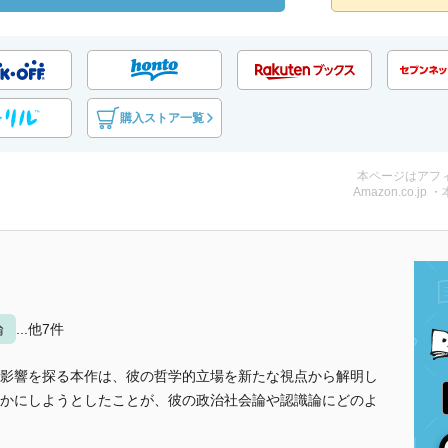
購入ストア一覧
本ページはアフ
Amazon.co.jp 
論
...他7件
影響を探る本作は、彼の哲学的立場を新たな視点から解明し
かにしようとしたことが、彼の政治社会論や認識論にどのよ