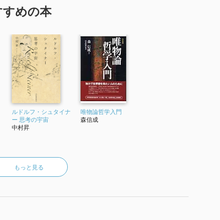
すすめの本
ルドルフ・シュタイナ
唯物論哲学入門
ー 思考の宇宙
森信成
中村昇
もっと見る