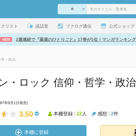
ックリスト
談話室
ブクログ通信
公式ショップ
2週連続で『薬屋のひとりごと』17巻が1位！マンガランキング
NEW
哲学・政治
ン・ロック 信仰・哲学・政治
987年9月1日発売)
3.50
本棚登録 :
22
人
感想 :
2
件
本棚に登録