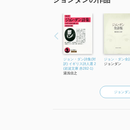
ジョン・ダン詩集(対
ジョン・ダン全
訳) イギリス詩人選 2
ジョンダン
(岩波文庫 赤282-1)
湯浅信之
ジョンダ