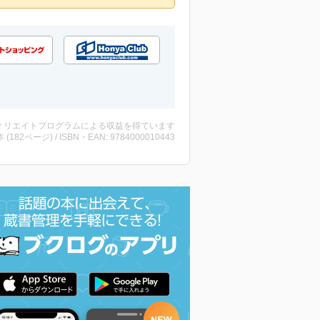
ィリエイトプログラムによる収益を得ています
・本 (182ページ) / ISBN・EAN: 9784000010443