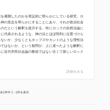
索を展開したのかを実証的に明らかにしている研究。ロ
る神の意志を明らかにすることにあり、それが政治社会
るのだという解釈を提示する。特にロックの自然法論に
スに代表されるような、神の法とほぼ同列に位置づけら
はないか、少なくともホッブズやカントのような理性法
のではないか、という疑問が、上に述べたような解釈に
単に近代市民社会論の教祖ではない古くて新しいロック
詳細をみる
全1件中 1 - 1件を表示