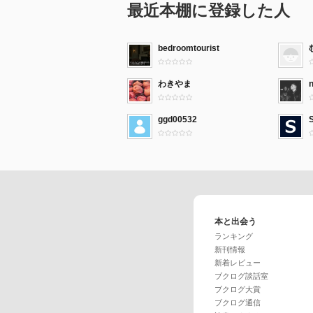
最近本棚に登録した人
bedroomtourist
わきやま
ggd00532
本と出会う
ランキング
新刊情報
新着レビュー
ブクログ談話室
ブクログ大賞
ブクログ通信