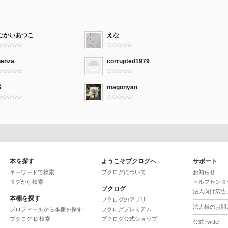
むかいあつこ
えな
nenza
corrupted1979
S
magonyan
本を探す
ようこそブクログへ
サポート
キーワードで検索
ブクログについて
お知らせ
タグから検索
ヘルプセンタ
ブクログ
法人向け広告
本棚を探す
ブクログのアプリ
法人様のお問
プロフィールから本棚を探す
ブクログプレミアム
ブクログID 検索
ブクログ公式ショップ
公式Twitter