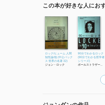
この本が好きな人にお
ロック/ヒューム 人間
90分でわかるロック
知性論/他 (中公バック
(90分でわかる哲学者
ス 世界の名著 32)
シリーズ)
ジョン・ロック
ポールストラザー...
ジョンダンの作品