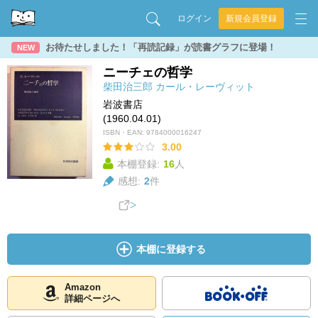
ログイン
新規会員登録
お待たせしました！「再読記録」が読書グラフに登場！
NEW
ニーチェの哲学
柴田治三郎
カール・レーヴィット
岩波書店
(1960.04.01)
ISBN・EAN:
9784000016247
3.00
本棚登録:
16
人
感想:
2
件
本棚に登録する
Amazon
詳細ページへ