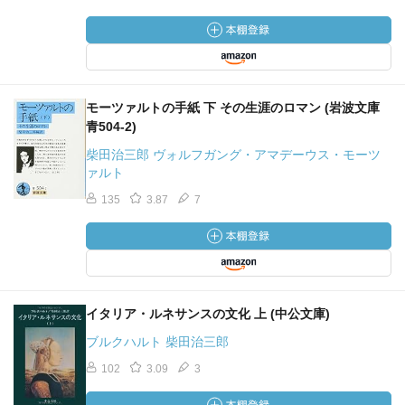
モーツァルトの手紙 下 その生涯のロマン (岩波文庫
青504-2)
柴田治三郎 ヴォルフガング・アマデーウス・モーツ
ァルト
135
3.87
7
イタリア・ルネサンスの文化 上 (中公文庫)
ブルクハルト 柴田治三郎
102
3.09
3