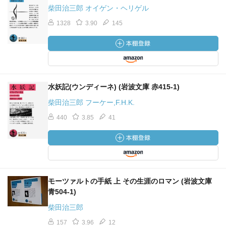
柴田治三郎 オイゲン・ヘリゲル
1328
3.90
145
水妖記(ウンディーネ) (岩波文庫 赤415-1)
柴田治三郎 フーケー,F.H.K.
440
3.85
41
モーツァルトの手紙 上 その生涯のロマン (岩波文庫
青504-1)
柴田治三郎
157
3.96
12