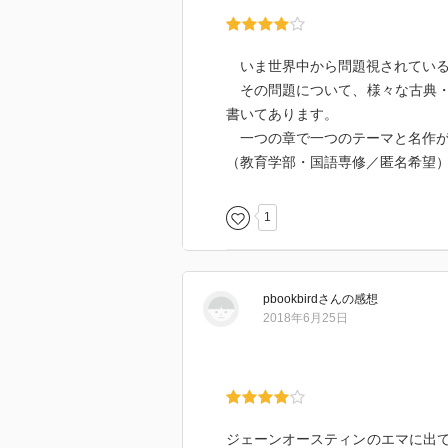
いま世界中から問題視されている
その問題について、様々な古典・
書いてあります。
一つの章で一つのテーマと名作が
（教育学部・国語専修／匿名希望
1
pbookbird
さん
の感想
2018年6月25日
ジェーンオースティンのエマに出