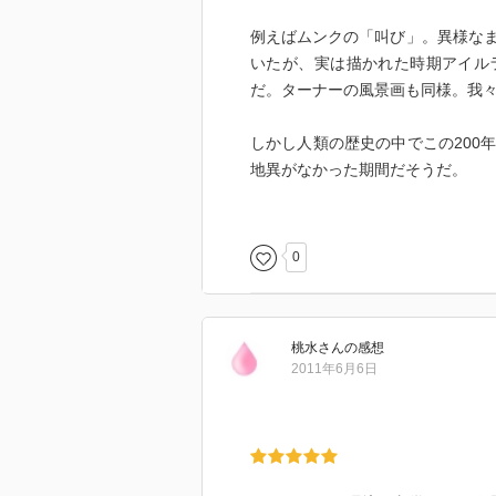
19世紀半ばにペンシルベニア州で
例えばムンクの「叫び」。異様な
ールドラッシュで乗組員が移動した
いたが、実は描かれた時期アイル
用いるノルウェー式が開発されて、
だ。ターナーの風景画も同様。我
化技術によって石鹸やマーガリン
しかし人類の歴史の中でこの200
「レ・ミゼラブル」ヴィクトル・
地異がなかった期間だそうだ。
江戸時代のナタネ栽培の中心は大
どうやらそろそろ順番が回ってき
として全国に売られた。
0
「大学或問」熊沢蕃山
熊沢蕃山の思想は、荻生徂徠、頼
吉田松陰、勝海舟、西郷隆盛、橋
の父と位置付けた。
桃水
さん
の感想
3回の森林消失期：
2011年6月6日
6世紀末〜9世紀半ば：水田稲作に
16世紀末〜17世紀半ば：城建築ブ
17世紀後半：燃材や堆肥などが利
まった