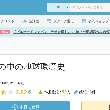
ックリスト
談話室
ブクログ通信
公式ショップ
【ビルボードジャパンコラボ企画】2026年上半期話題作を考察
NEW
の中の地球環境史
011年3月23日発売)
3.82
本棚登録 :
53
人
感想 :
6
件
本棚に登録