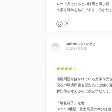
ローで負けたあとの飢饉と同じ話
文学と科学を結んでるところがた
0
kohama89
さん
の感想
2015年5月31日
環境問題が描かれている文学作品
現在の環境問題も歴史的には繰り
解決策を考えるのに役立つだろう
「駱駝祥子」老舎
BC9〜8世紀、黄土高原の半分は