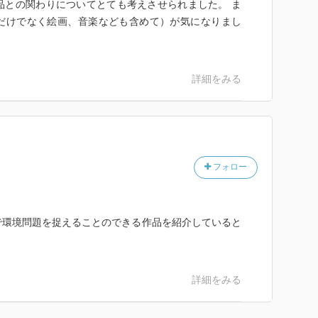
どの作品との関わりについてとても考えさせられました。 ま
沿岸に限られていた。鉄や塩の生産のため、森林伐採が
だけでなく絵画、音楽なども含めて）が気になりまし
全国に拡大し、江戸中期には人里周辺のほとんどが、明
になった。
詳細をみる
ダール
から持ち帰り、ニワトリは南米に持ち込まれた。石器や
が有力。太平洋には住居跡の残る無人島が十数島ある。
が逃げ込む前に段々畑が作られていた。
フォロー
」ハワード・パイル
青銅器時代に森林の開発が進み、BC800年代末の鉄器と馬
墾が加速した。1〜4世紀のローマ支配の間に人口は2
で環境問題を捉えることのできる作品を紹介していると
た森林は15％に減った。牧畜や狩猟が盛んになるとと
命令され、15世紀にはイングランドから根絶された。
が増えて森林が再生しなくなり、牧場が広がることで森
スを征服したノルマン人のウィリアム王は、広大な森林
詳細をみる
フランス戦争に負けたのを機に貴族が反発してマグナ・
条項のいくつかは森林と関係が深く、forest chart