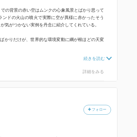
油田が発見され、1848年以降のカリフォルニア州のゴ
までの背景の赤い空はムンクの心象風景とばかり思って
ため、捕鯨は衰退した。1864年にロープ付きの銛を
ランドの火山の噴火で実際に空が異様に赤かったそう
ナガスクジラ科が対象となり、20世紀初頭に鯨油の硬
々が気がつかない実例を丹念に紹介してくれている。
の原料として需要が拡大した。
年ばかりだけが、世界的な環境変動に綱が根ほどの天変
ユゴー
阪。ナタネ油の絞り粕は木綿の栽培に最適で、河内木綿
たようなので覚悟しよう。
詳細をみる
山陽、横井小楠、佐久間象山らに影響を与え、幕末には
本佐内らの背景にもなった。室田武は蕃山をエコロジー
伴う農地転換、寺院などの建造
フォロー
ーム
用されつくしたため、集落が共同で管理する入会地が始