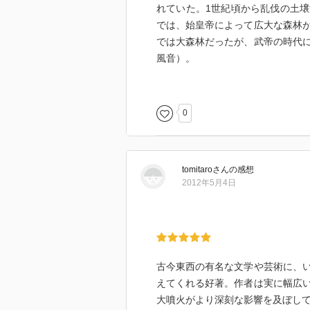
れていた。1世紀頃から乱伐の土
では、始皇帝によって広大な森林
では大森林だったが、武帝の時代
風音）。
「旱魃」ラケル・デ・ケイロス
「闇の奥」コンラッド
0
「ブラン」イプセン
18世紀末に開発されたルブラン法
tomitaro
さん
の感想
ア、スカンジナビアの森林破壊をも
2012年5月4日
されて生産が拡大したが、副産物
た。
「白鯨」ハーマン・メルヴィル
捕鯨は11世紀にバスク人が始めた
古今東西の有名な文学や芸術に、
に北米大西洋岸に進出。16世紀末
えてくれる好著。作者は実に幅広
ッキョククジラを捕獲し、事実上絶
大噴火がより深刻な影響を及ぼし
18〜19世紀には大型の帆走船を