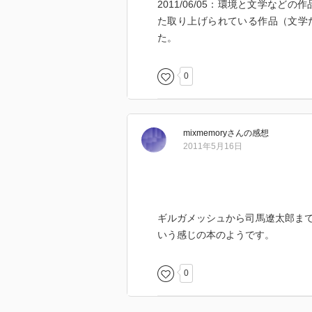
第二次大戦〜戦後復興期
2011/06/05：環境と文学な
アカマツは縄文時代には瀬戸内海
た取り上げられている作品（文学
進んでいたため。鎌倉時代以降に
た。
治以降は全国的にアカマツだらけ
0
「アク・アク」トール・ヘイエル
サツマイモはポリネシア人が南米
釣り針も交換されていたという説
mixmemory
さん
の感想
ピトケアン島は、イギリス人船員
2011年5月16日
「ロビン・フッドのゆかいな冒険
イギリスはBC1700〜500年の
を伴ったケルト族の到来によって開
ギルガメッシュから司馬遼太郎ま
倍になり、国土の77％を覆ってい
いう感じの本のようです。
もに、13世紀にオオカミの根絶が
オオカミがいなくなるとアカシカ
林が失われた。1066年にイギリ
0
を御猟林に指定し、ジョン王が対
カルタを認めさせた。マグナ・カルタの