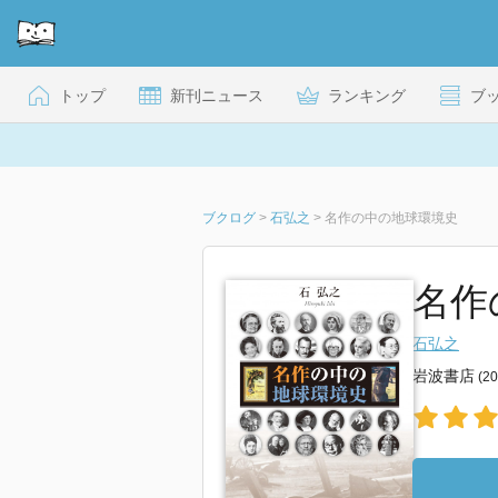
トップ
新刊ニュース
ランキング
ブ
ブクログ
>
石弘之
>
名作の中の地球環境史
名作
石弘之
岩波書店
(2