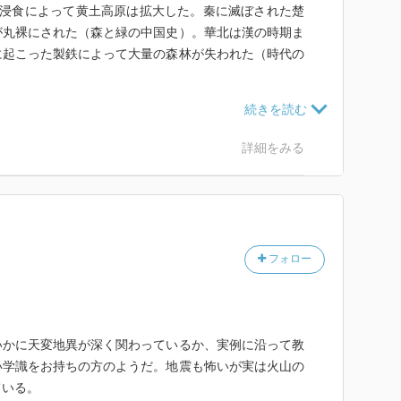
壌浸食によって黄土高原は拡大した。秦に滅ぼされた楚
が丸裸にされた（森と緑の中国史）。華北は漢の時期ま
に起こった製鉄によって大量の森林が失われた（時代の
詳細をみる
によるソーダ生産は木灰を原料にしたため、北米、ロシ
たらした。1861年に食塩を用いるソルベー法が開発
として発生する塩酸によって工場付近に酸性雨を降らせ
フォロー
。15世紀にポルトガルやイギリスの沖合、16世紀半ば
いかに天変地異が深く関わっているか、実例に沿って教
にオランダやイギリスがスピッツベルゲン諸島周辺でホ
い学識をお持ちの方のようだ。地震も怖いが実は火山の
滅した。17世紀半ばに北米東岸の沿岸捕鯨が始まり、
ている。
母船にした米国式捕鯨が盛んになった。