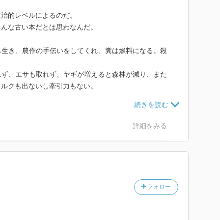
政治的レベルによるのだ。
こんな古い本だとは思わなんだ。
も生き、農作の手伝いをしてくれ、糞は燃料になる。殺
れず、エサも取れず、ヤギが増えると森林が減り、また
ミルクも出ないし牽引力もない。
力と栄養の対価が釣り合うか、昆虫以外に栄養を満たす
リカの虫は大きいし数もいるがヨーロッパにはあまりい
れる。人間に悪さをする害虫として忌み嫌われる。
詳細をみる
フィットが釣り合わない。それは戦争に付随するものな
鼓舞するために食人が行われるが、政治的な団体では捕
者の益になる。
白源に飢えていた。基本、食人は他に栄養があまりない
フォロー