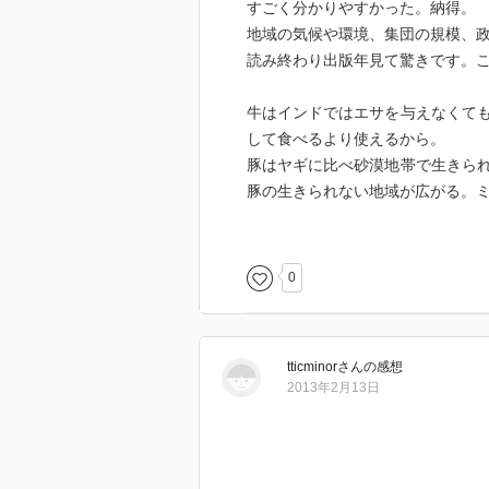
すごく分かりやすかった。納得。
地域の気候や環境、集団の規模、
読み終わり出版年見て驚きです。
牛はインドではエサを与えなくて
して食べるより使えるから。
豚はヤギに比べ砂漠地帯で生きら
豚の生きられない地域が広がる。
昆虫は小さいため、取るための労
ものがない限り取られない。アフ
ない。虫以外から満足に栄養をと
0
食人はそれ自体まるでコストベネ
のだ。村くらいの集団では勇気を
虜は生かして労働に使う方が権力
tticminor
さん
の感想
アステカは、虫を食べるくらい蛋
2013年2月13日
場合に起きる。