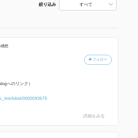
絞り込み
の感想
フォロー
alogへのリンク）
pac_link/bibid/0000093675
詳細をみる