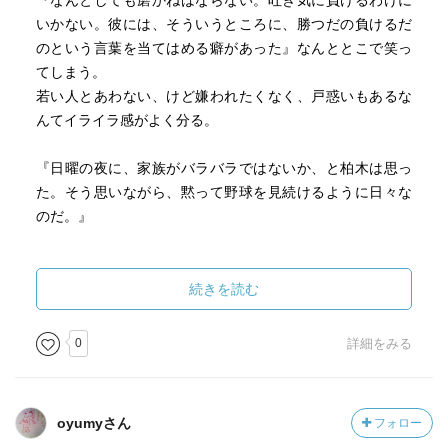
『なんとしても磨かねばならない。吐き気に負けるわけに
いかない。彼には、そういうところに、勝つだの負けるだ
のという言葉を当てはめる癖があった』なんととこで笑っ
てしまう。
若い人とあわない、けど嫌われたくなく、戸惑いもあるな
んてイライラ感がよく分る。
『日曜の夜に、家族がバラバラではないか、と柏木は思っ
た。そう思いながら、黙って野球を見続けるように日々な
のだ。』
本が出たのが1992年でだいぶ古い。サラリーマンが使って
いる機器はワープロで、コンピューターに写真に取り込め
続きを読む
ないなんて議論をしている。家ではファミコンである。そ
れを皆が苦手にしている。そんな時代だったんだ。
0
詳細をみる
カラオケやバイトは不良がすることで、親を一人住まいさ
せるなんてことは考えられない。
oyumyさん
フォロー