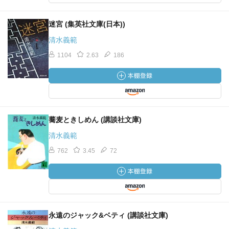
迷宮 (集英社文庫(日本))
清水義範
1104
2.63
186
蕎麦ときしめん (講談社文庫)
清水義範
762
3.45
72
永遠のジャック&ベティ (講談社文庫)