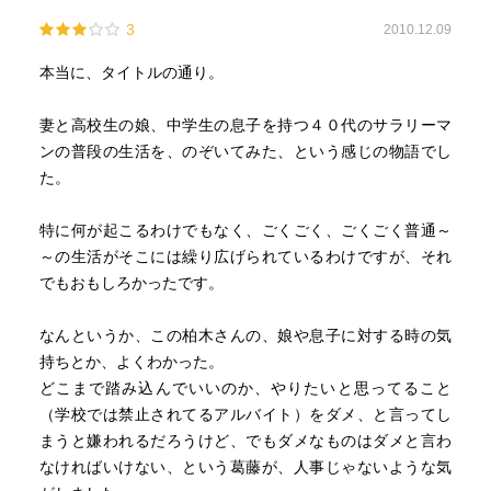
読み出すときにこんな古い本を読んでもと躊躇したが、時
3
2010.12.09
代の雰囲気の変化が分って面白い。この時代はまだまとま
りがあった。今はもっとバラバラだなという。
本当に、タイトルの通り。
デパートにズボンを買いに行く話には特に共感した。しか
妻と高校生の娘、中学生の息子を持つ４０代のサラリーマ
し今ではズボンもデパートではないだろうと思う。そうし
ンの普段の生活を、のぞいてみた、という感じの物語でし
たことが時代の動きを感じさせる。
た。
特に何が起こるわけでもなく、ごくごく、ごくごく普通～
『またしてもズボンの裾直しか。いつもいつも必ずズボン
～の生活がそこには繰り広げられているわけですが、それ
の裾直しのために、男はデパートに出頭させられるのだ。
でもおもしろかったです。
---
「いや、これでいい。これが気に入ったよ。」
なんというか、この柏木さんの、娘や息子に対する時の気
下手して、ズボンを二着を試着させられてはたまらないの
持ちとか、よくわかった。
で強引に気に入ってしまうのである。
どこまで踏み込んでいいのか、やりたいと思ってること
試着室ではそれまではいていたズボンを脱ぎ、裾が外側
（学校では禁止されてるアルバイト）をダメ、と言ってし
に折り曲げられている新しいズボンをはく。非常に情けな
まうと嫌われるだろうけど、でもダメなものはダメと言わ
い気分である。
なければいけない、という葛藤が、人事じゃないような気
----