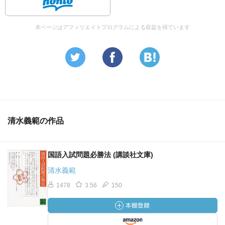
本ページはアフィリエイトプログラムによる収益を得ています
清水義範の作品
国語入試問題必勝法 (講談社文庫)
清水義範
1478
3.56
150