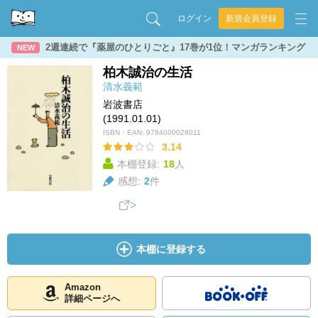
ログイン
新規会員登録
2週連続で『薬屋のひとりごと』17巻が1位！マンガランキング
NEW
柏木誠治の生活
清水義範
岩波書店
(1991.01.01)
ISBN・EAN:
9784000028011
3.14
本棚登録:
18
人
感想:
2
件
本棚に登録する
Amazon
詳細ページへ