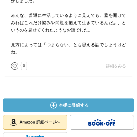
がしました。
「ウエストはよろしいですか」
はたして自分はいつも、ズボンをどのようにはいているの
みんな、普通に生活しているように見えても、蓋を開けて
か。ベルトをどの辺にしめているのか。ベルトはへそのあ
みればこれだけ悩みや問題を抱えて生きているんだよ、と
たりだったか。
いうのを見せてくれたようなお話でした。
さっぱり分らなくなってしまった。この不如意感があるか
ら、服を買うのが好きではないのである。
見方によっては「つまらない」とも思える話でしょうけど
ズボンの裾丈が長ければ短くすればいいが、短く切ってし
ね。
まえば長くはできない、という科学的な思考に基づき、彼
はズボンをややたくしあげた。』
0
詳細をみる
本棚に登録する
Amazon 詳細ページへ