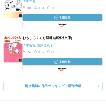
清水義範
584
3.54
51
おもしろくても理科 (講談社文庫)
清水義範 西原理恵子
559
3.35
41
清水義範の作品ランキング・新刊情報