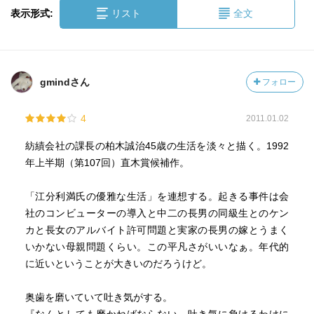
表示形式:
リスト
全文
gmindさん
フォロー
4
2011.01.02
紡績会社の課長の柏木誠治45歳の生活を淡々と描く。1992
年上半期（第107回）直木賞候補作。
「江分利満氏の優雅な生活」を連想する。起きる事件は会
社のコンビューターの導入と中二の長男の同級生とのケン
カと長女のアルバイト許可問題と実家の長男の嫁とうまく
いかない母親問題くらい。この平凡さがいいなぁ。年代的
に近いということが大きいのだろうけど。
奥歯を磨いていて吐き気がする。