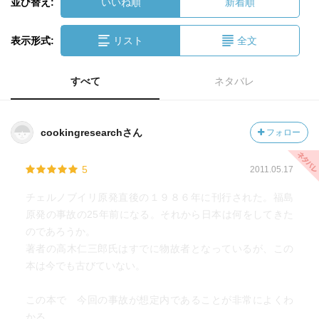
並び替え:
いいね順
新着順
表示形式:
リスト
全文
すべて
ネタバレ
cookingresearchさん
フォロー
5
2011.05.17
チェルノブイリ原発直後の１９８６年に刊行された。福島
原発の事故の25年前になる。それから日本は何をしてきた
のであろうか。
著者の高木仁三郎氏はすでに物故者となっているが、この
本は今でも古びていない。
この本で 今回の事故が想定内であることが非常によくわ
かる。