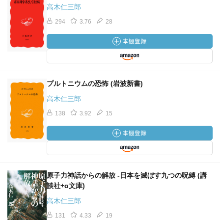
高木仁三郎
294
3.76
28
プルトニウムの恐怖 (岩波新書)
高木仁三郎
138
3.92
15
原子力神話からの解放 -日本を滅ぼす九つの呪縛 (講
談社+α文庫)
高木仁三郎
131
4.33
19