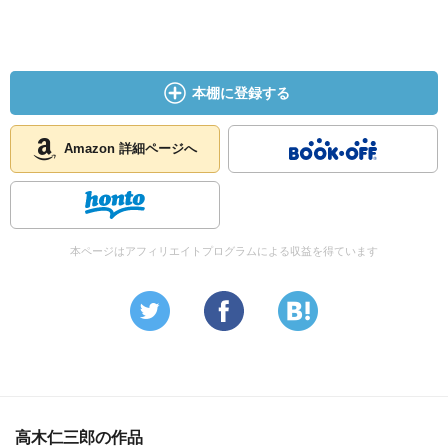
高速増殖炉ができないとみるやプルサーマル（福島3号機）
へとつきすすんだ。
この本は煽情的では決してない。
本棚に登録する
Amazon 詳細ページへ
本ページはアフィリエイトプログラムによる収益を得ています
高木仁三郎の作品