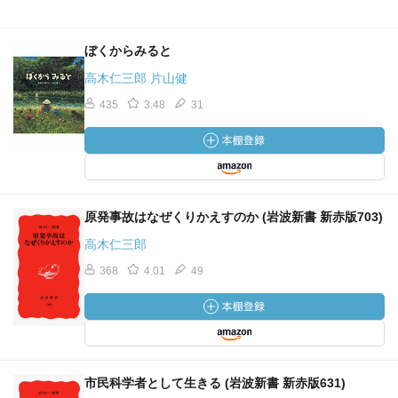
ぼくからみると
高木仁三郎 片山健
435
3.48
31
原発事故はなぜくりかえすのか (岩波新書 新赤版703)
高木仁三郎
368
4.01
49
市民科学者として生きる (岩波新書 新赤版631)