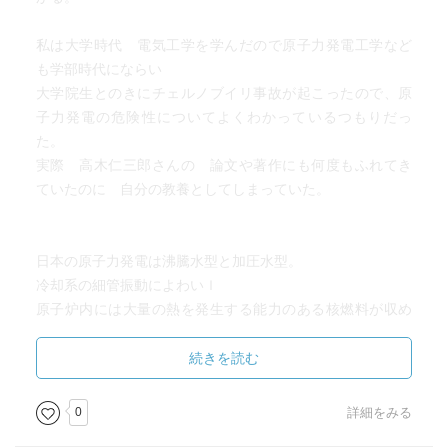
私は大学時代 電気工学を学んだので原子力発電工学など
も学部時代にならい
大学院生とのきにチェルノブイリ事故が起こったので、原
子力発電の危険性についてよくわかっているつもりだっ
た。
実際 高木仁三郎さんの 論文や著作にも何度もふれてき
ていたのに 自分の教養としてしまっていた。
日本の原子力発電は沸騰水型と加圧水型。
冷却系の細管振動によわいｌ
原子炉内には大量の熱を発生する能力のある核燃料が収め
られている。
発電所の原子炉が廃炉となっても、ごみとして放射性物質
続きを読む
が ウン万年の期間で残る。
その残留放射性物質をどうするかも方策のないままどんど
0
詳細をみる
んつくり