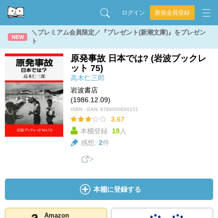
ログイン
新規会員登録
＼プレミアム会員限定／『プレゼント(新潮文庫)』をプレゼン
NEW
ト
原発事故 日本では? (岩波ブックレ
ット 75)
高木仁三郎
岩波書店
(1986.12.09)
ISBN・EAN:
9784000030151
3.67
本棚登録:
19
人
感想:
2
件
本棚に登録する
Amazon