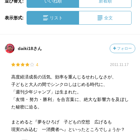
並び替え:
いいね順
新着順
表示形式:
リスト
全文
daiki18さん
フォロー
4
2011.11.17
高度経済成長の活気、効率を重んじるせわしなさが、
子どもと大人の間でシンクロしはじめる時代に、
「週刊少年ジャンプ」は生まれた。
「友情・努力・勝利」を合言葉に、絶大な影響力を及ぼし
た秘密に迫る。
まとめると『夢をひろげ 子どもの空想 広げるも
現実のみ込む 一消費者へ』といったところでしょうか？