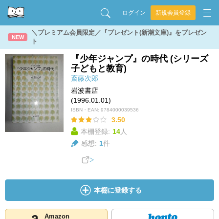
ログイン
新規会員登録
＼プレミアム会員限定／『プレゼント(新潮文庫)』をプレゼン
NEW
ト
『少年ジャンプ』の時代 (シリーズ
子どもと教育)
斎藤次郎
岩波書店
(1996.01.01)
ISBN・EAN:
9784000039536
3.50
本棚登録:
14
人
感想:
1
件
本棚に登録する
Amazon