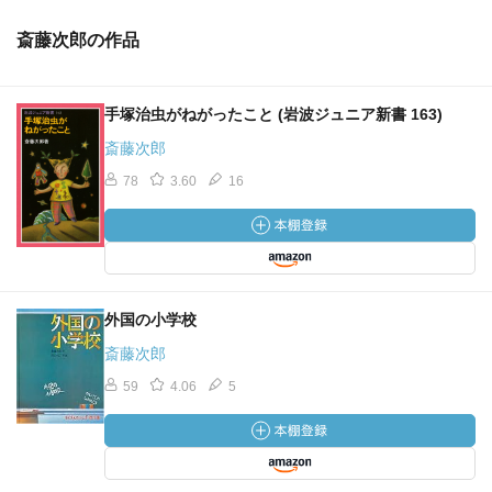
斎藤次郎の作品
手塚治虫がねがったこと (岩波ジュニア新書 163)
斎藤次郎
78
3.60
16
外国の小学校
斎藤次郎
59
4.06
5