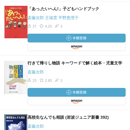
「あっ,たいへん!」子どもハンドブック
斎藤次郎 王瑞雲 平野恵理子
37
4.20
3
行きて帰りし物語 キーワードで解く絵本・児童文学
斎藤次郎
25
2.80
3
高校生なんでも相談 (岩波ジュニア新書 392)
斎藤次郎