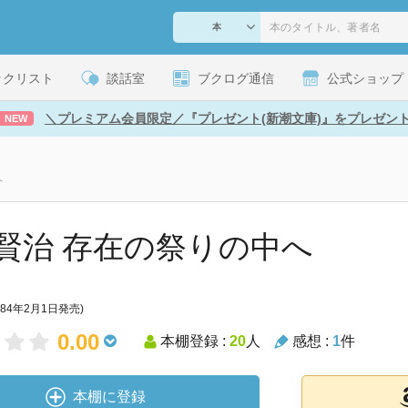
ックリスト
談話室
ブクログ通信
公式ショップ
＼プレミアム会員限定／『プレゼント(新潮文庫)』をプレゼン
NEW
へ
賢治 存在の祭りの中へ
984年2月1日発売)
0.00
本棚登録 :
20
人
感想 :
1
件
本棚に登録