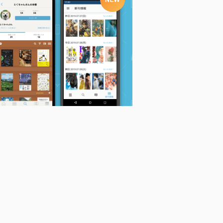
縮刷版 社会学文献事
戦後思想の到達点 柄
社会学入門－人間と社
典
谷行人、自身を語る
会の未来 (岩波新書)
上野千鶴子
見田宗介、自身を語る
見田 宗介
(シリーズ・戦...
柄谷行人