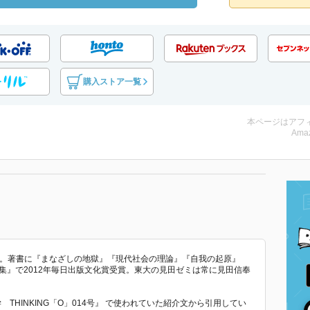
購入ストア一覧
本ページはアフ
Amaz
授。著書に『まなざしの地獄』『現代社会の理論』『自我の起原』
集』で2012年毎日出版文化賞受賞。東大の見田ゼミは常に見田信奉
 THINKING「O」014号』 で使われていた紹介文から引用してい