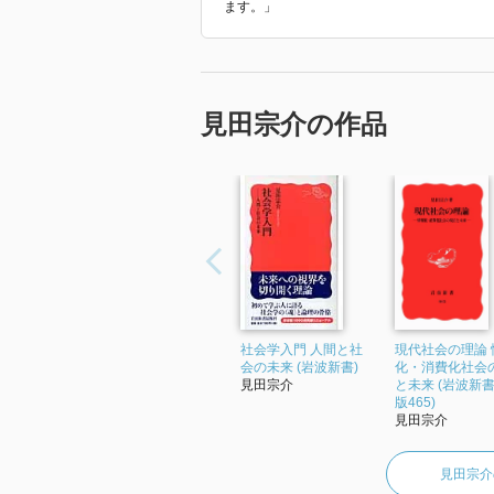
ます。」
見田宗介の作品
社会学入門 人間と社
現代社会の理論 
会の未来 (岩波新書)
化・消費化社会
見田宗介
と未来 (岩波新書
版465)
見田宗介
見田宗介