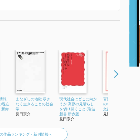
情報
まなざしの地獄 尽き
現代社会はどこに向か
宮沢賢治 存在の祭り
の現在
なく生きることの社会
うか 高原の見晴らし
の中へ (岩波現代文庫
 新赤
学
を切り開くこと (岩波
文芸35)
見田宗介
新書 新赤版 ...
見田宗介
見田宗介
の作品ランキング・新刊情報へ