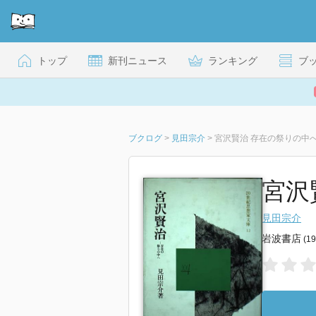
トップ
新刊ニュース
ランキング
ブ
ブクログ
>
見田宗介
>
宮沢賢治 存在の祭りの中
宮沢
見田宗介
岩波書店
(1