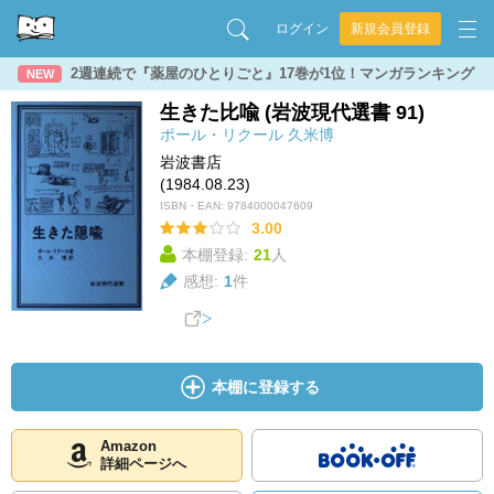
ログイン
新規会員登録
2週連続で『薬屋のひとりごと』17巻が1位！マンガランキング
NEW
生きた比喩 (岩波現代選書 91)
ポール・リクール
久米博
岩波書店
(1984.08.23)
ISBN・EAN:
9784000047609
3.00
本棚登録:
21
人
感想:
1
件
本棚に登録する
Amazon
詳細ページへ