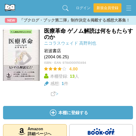
ログイン
新規会員登録
「ブクログ・ブック第二弾」制作決定＆掲載する感想大募集！
NEW
医療革命 ゲノム解読は何をもたらす
のか
ニコラスウェイド
高野利也
岩波書店
(2004.06.25)
ISBN・EAN:
9784000050494
4.00
本棚登録:
13
人
感想:
1
件
本棚に登録する
Amazon
詳細ページへ