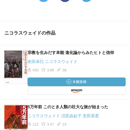
ニコラスウェイドの作品
宗教を生みだす本能 進化論からみたヒトと信仰
依田卓巳 ニコラスウェイド
430
3.89
38
5万年前 このとき人類の壮大な旅が始まった
ニコラスウェイド 沼尻由起子 安田喜憲
122
3.47
19