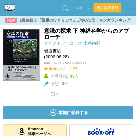
ログイン
新規会員登録
2週連続で『薬屋のひとりごと』17巻が1位！マンガランキング
NEW
意識の探求 下 神経科学からのアプ
ローチ
クリストフ・コッホ
土谷尚嗣
岩波書店
(2006.06.28)
ISBN・EAN:
9784000050548
3.75
本棚登録:
99
人
感想:
3
件
本棚に登録する
Amazon
詳細ページへ