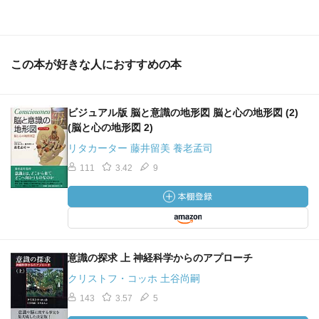
この本が好きな人におすすめの本
ビジュアル版 脳と意識の地形図 脳と心の地形図 (2)
(脳と心の地形図 2)
リタカーター 藤井留美 養老孟司
111
3.42
9
意識の探求 上 神経科学からのアプローチ
クリストフ・コッホ 土谷尚嗣
143
3.57
5