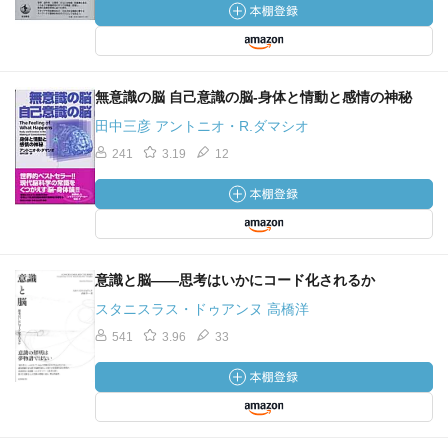
無意識の脳 自己意識の脳-身体と情動と感情の神秘
田中三彦 アントニオ・R.ダマシオ
241
3.19
12
意識と脳――思考はいかにコード化されるか
スタニスラス・ドゥアンヌ 高橋洋
541
3.96
33