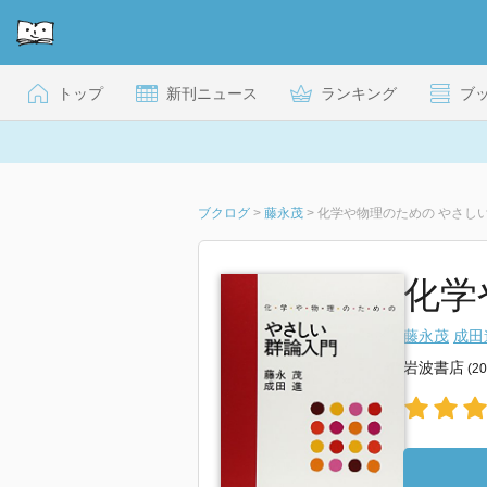
トップ
新刊ニュース
ランキング
ブ
ブクログ
>
藤永茂
>
化学や物理のための やさし
化学
藤永茂
成田
岩波書店
(2