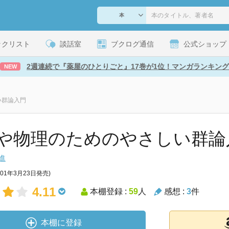
ックリスト
談話室
ブクログ通信
公式ショップ
2週連続で『薬屋のひとりごと』17巻が1位！マンガランキング
NEW
い群論入門
や物理のためのやさしい群論
進
001年3月23日発売)
4.11
本棚登録 :
59
人
感想 :
3
件
本棚に登録