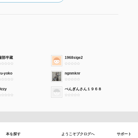
服部半蔵
1968sige2
yu-yoko
ngnmknr
Ozzy
ぺんぎんさん１９６８
本を探す
ようこそブクログへ
サポート