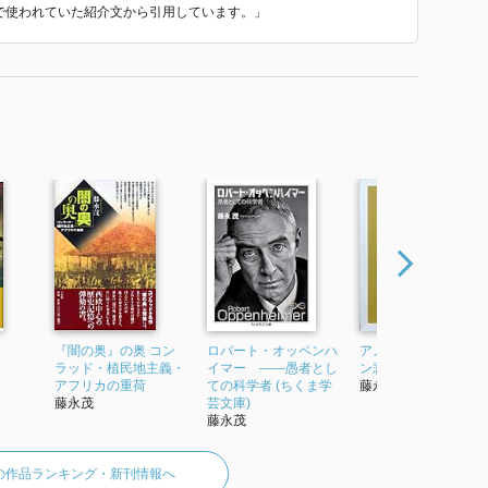
 で使われていた紹介文から引用しています。」
『闇の奥』の奥 コン
ロバート・オッペンハ
アメリカ・インディ
ラッド・植民地主義・
イマー ――愚者とし
ン悲史 (朝日選書 21)
アフリカの重荷
ての科学者 (ちくま学
藤永茂
藤永茂
芸文庫)
藤永茂
の作品ランキング・新刊情報へ