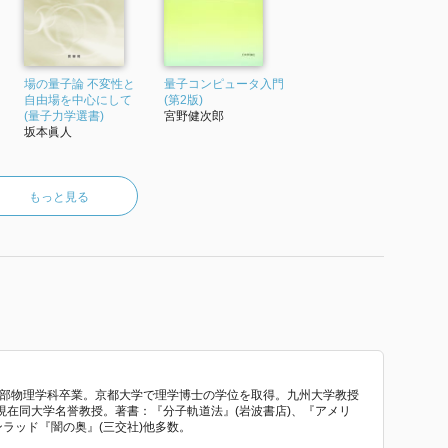
場の量子論 不変性と
量子コンピュータ入門
自由場を中心にして
(第2版)
(量子力学選書)
宮野健次郎
坂本眞人
もっと見る
学部物理学科卒業。京都大学で理学博士の学位を取得。九州大学教授
現在同大学名誉教授。著書：『分子軌道法』(岩波書店)、『アメリ
ンラッド『闇の奥』(三交社)他多数。