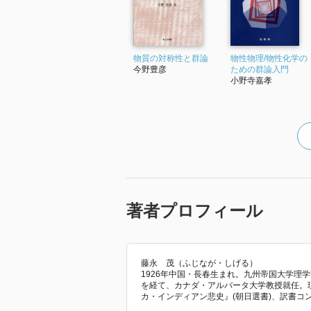
物質の対称性と群論
物性物理/物性化学の
今野豊彦
ための群論入門
小野寺嘉孝
著者プロフィール
藤永 茂（ふじなが・しげる）
1926年中国・長春生まれ。九州帝国大学理
を経て、カナダ・アルバータ大学教授就任。
カ・インディアン悲史』(朝日選書)、訳書コ