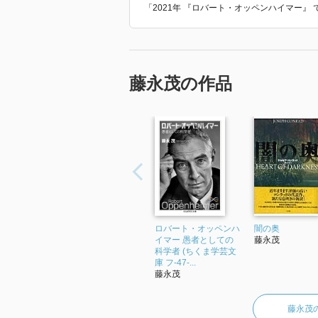
「2021年 『ロバート・オッペンハイマー』
藤永茂の作品
ロバート・オッペンハ
闇の奥
イマー 愚者としての
藤永茂
科学者 (ちくま学芸文
庫 フ-47-...
藤永茂
藤永茂