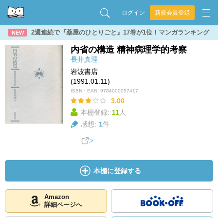
ログイン
新規会員登録
2週連続で『薬屋のひとりごと』17巻が1位！マンガランキング
NEW
内省の構造 精神病理学的考察
長井真理
岩波書店
(1991.01.11)
ISBN・EAN:
9784000057417
3.00
本棚登録:
11
人
感想:
1
件
本棚に登録する
Amazon
詳細ページへ