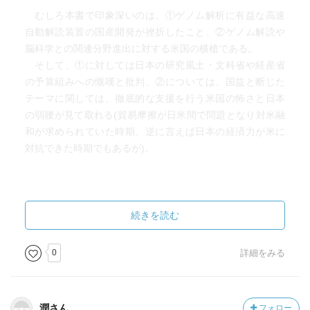
むしろ本書で印象深いのは、①ゲノム解析に有益な高速
自動解読装置の国産開発が挫折したこと、②ゲノム解読や
脳科学との関連分野進出に対する米国の横槍である。
そして、①に対しては日本の研究風土・文科省や経産省
の予算組みへの慨嘆と批判、②については、国益と断じた
テーマに関しては、徹底的な支援を行う米国の怖さと日本
の弱腰が見て取れる(貿易摩擦が日米間で問題となり対米融
和が求められていた時期、逆に言えば日本の経済力が米に
対抗できた時期でもあるが)。
続きを読む
0
詳細をみる
潤さん
フォロー