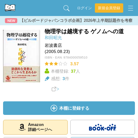
ログイン
新規会員登録
【ビルボードジャパンコラボ企画】2026年上半期話題作を考察
NEW
物理学は越境する ゲノムへの道
和田昭允
岩波書店
(2005.08.23)
ISBN・EAN:
9784000059510
3.57
本棚登録:
37
人
感想:
3
件
本棚に登録する
Amazon
詳細ページへ