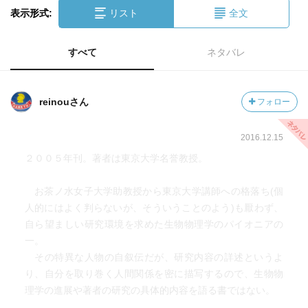
表示形式:
リスト
全文
すべて
ネタバレ
reinouさん
フォロー
2016.12.15
２００５年刊。著者は東京大学名誉教授。
お茶ノ水女子大学助教授から東京大学講師への格落ち(個
人的にはよく判らないが、そういうことのよう)も厭わず、
自ら望ましい研究環境を求めた生物物理学のパイオニアの
一。
その特異な人物の自叙伝だが、研究内容の詳述というよ
り、自分を取り巻く人間関係を密に描写するので、生物物
理学の進展や著者の研究の具体的内容を語る書ではない。