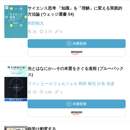
サイエンス思考 「知識」を「理解」に変える実践的
方法論 (ウェッジ選書 54)
和田昭允
26
2.75
5
光とはなにか―その本質をさぐる道程 (ブルーバック
ス)
ファン ヒールフェルツェル 和田 昭允 計良 辰彦
15
3.00
1
科学は豹変する