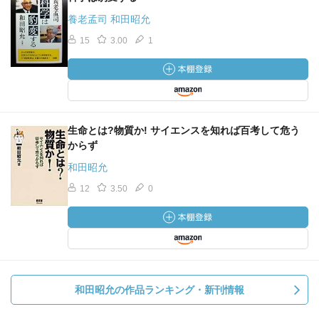
養老孟司 和田昭允
15
3.00
1
生命とは?物質か! サイエンスを知れば百考して危う
からず
和田昭允
12
3.50
0
和田昭允の作品ランキング・新刊情報