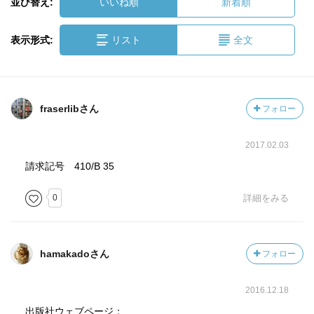
並び替え:
いいね順
新着順
表示形式:
リスト
全文
fraserlibさん
フォロー
2017.02.03
請求記号 410/B 35
0
詳細をみる
hamakadoさん
フォロー
2016.12.18
出版社ウェブページ：