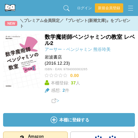
ログイン
新規会員登録
＼プレミアム会員限定／『プレゼント(新潮文庫)』をプレゼン
NEW
ト
数学魔術師ベンジャミンの教室 レベ
ル2
アーサー・ベンジャミン
熊谷玲美
岩波書店
(2016.12.23)
ISBN・EAN:
9784000063265
0.00
本棚登録:
37
人
感想:
2
件
本棚に登録する
Amazon