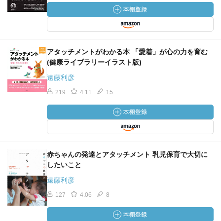
アタッチメントがわかる本 「愛着」が心の力を育む
(健康ライブラリーイラスト版)
遠藤利彦
219
4.11
15
赤ちゃんの発達とアタッチメント 乳児保育で大切に
したいこと
遠藤利彦
127
4.06
8