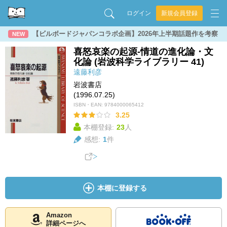
ログイン
新規会員登録
【ビルボードジャパンコラボ企画】2026年上半期話題作を考察
NEW
喜怒哀楽の起源-情道の進化論・文
化論 (岩波科学ライブラリー 41)
遠藤利彦
岩波書店
(1996.07.25)
ISBN・EAN:
9784000065412
3.25
本棚登録:
23
人
感想:
1
件
本棚に登録する
Amazon
詳細ページへ