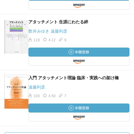
アタッチメント 生涯にわたる絆
数井みゆき 遠藤利彦
119
4.12
9
入門 アタッチメント理論 臨床・実践への架け橋
遠藤利彦
103
4.50
7