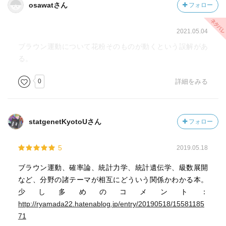
osawatさん
フォロー
2021.05.04
ブラウン運動について花粉そのものが動くという誤解があ
る。
0
詳細をみる
statgenetKyotoUさん
フォロー
5
2019.05.18
ブラウン運動、確率論、統計力学、統計遺伝学、級数展開
など、分野の諸テーマが相互にどういう関係かわかる本。
少し多めのコメント：
http://ryamada22.hatenablog.jp/entry/20190518/15581185
71