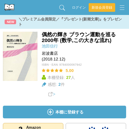
ログイン
新規会員登録
＼プレミアム会員限定／『プレゼント(新潮文庫)』をプレゼン
NEW
ト
偶然の輝き ブラウン運動を巡る
2000年 (数学,この大きな流れ)
池田信行
岩波書店
(2018.12.12)
ISBN・EAN:
9784000067942
5.00
本棚登録:
27
人
感想:
2
件
本棚に登録する
Amazon