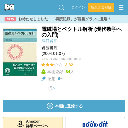
ログイン
新規会員登録
お待たせしました！「再読記録」が読書グラフに登場！
NEW
電磁場とベクトル解析 (現代数学へ
の入門)
深谷賢治
岩波書店
(2004.01.07)
ISBN・EAN:
9784000068833
3.82
本棚登録:
84
人
感想:
6
件
本棚に登録する
Amazon
詳細ページへ