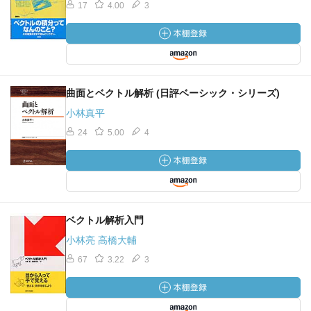
17
4.00
3
曲面とベクトル解析 (日評ベーシック・シリーズ)
小林真平
24
5.00
4
ベクトル解析入門
小林亮 高橋大輔
67
3.22
3