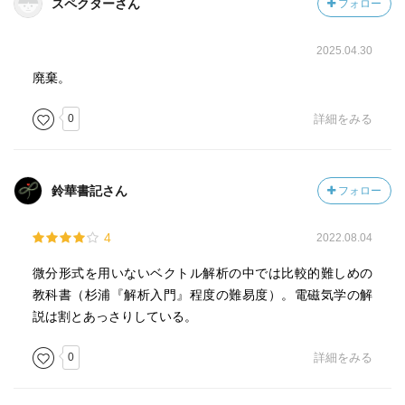
スペクターさん
フォロー
2025.04.30
廃棄。
0
詳細をみる
鈴華書記さん
フォロー
4
2022.08.04
微分形式を用いないベクトル解析の中では比較的難しめの
教科書（杉浦『解析入門』程度の難易度）。電磁気学の解
説は割とあっさりしている。
0
詳細をみる