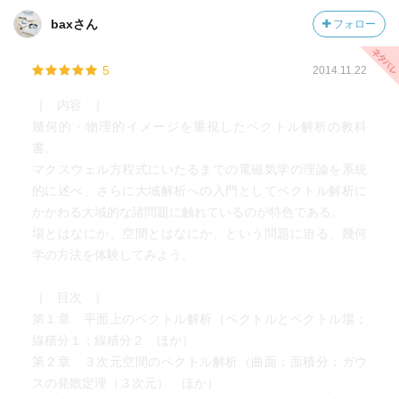
baxさん
フォロー
5
2014.11.22
［ 内容 ］
幾何的・物理的イメージを重視したベクトル解析の教科
書。
マクスウェル方程式にいたるまでの電磁気学の理論を系統
的に述べ、さらに大域解析への入門としてベクトル解析に
かかわる大域的な諸問題に触れているのが特色である。
場とはなにか、空間とはなにか、という問題に迫る、幾何
学の方法を体験してみよう。
［ 目次 ］
第１章 平面上のベクトル解析（ベクトルとベクトル場；
線積分１；線積分２ ほか）
第２章 ３次元空間のベクトル解析（曲面；面積分；ガウ
スの発散定理（３次元） ほか）