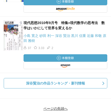
現代思想2010年9月号 特集=現代数学の思考法 数
学はいかにして世界を変えるか
小島 寛之 砂田 利一 深谷 賢治 黒川 信重 近藤 和敬 原
田 雅樹
37
3.33
2
深谷賢治の作品ランキング・新刊情報
ページの先頭へ