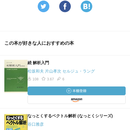
この本が好きな人におすすめの本
続 解析入門
松坂和夫 片山孝次 セルジュ・ラング
108
3.67
6
なっとくするベクトル解析 (なっとくシリーズ)
谷口雅彦