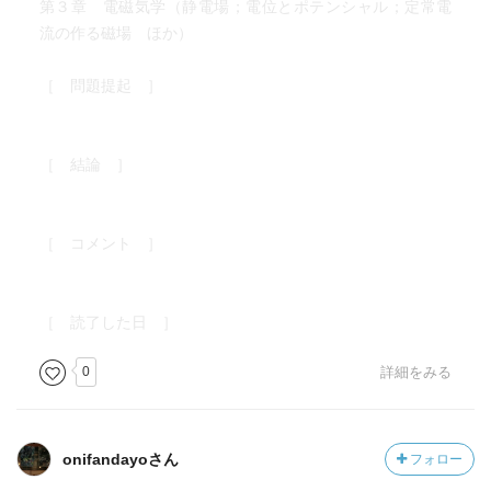
第３章 電磁気学（静電場；電位とポテンシャル；定常電
流の作る磁場 ほか）
［ 問題提起 ］
［ 結論 ］
［ コメント ］
［ 読了した日 ］
0
詳細をみる
onifandayoさん
フォロー