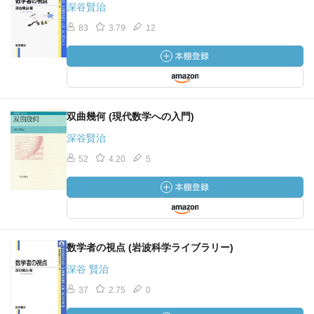
深谷賢治
83
3.79
12
双曲幾何 (現代数学への入門)
深谷賢治
52
4.20
5
数学者の視点 (岩波科学ライブラリー)
深谷 賢治
37
2.75
0