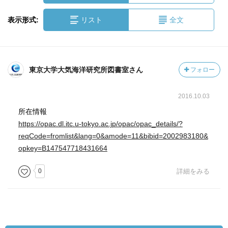
表示形式:
リスト
全文
東京大学大気海洋研究所図書室さん
フォロー
2016.10.03
所在情報
https://opac.dl.itc.u-tokyo.ac.jp/opac/opac_details/?
reqCode=fromlist&lang=0&amode=11&bibid=2002983180&
opkey=B147547718431664
0
詳細をみる