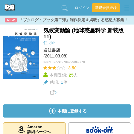
ログイン
新規会員登録
「ブクログ・ブック第二弾」制作決定＆掲載する感想大募集！
NEW
気候変動論 (地球惑星科学 新装版
11)
住明正
岩波書店
(2011.03.08)
ISBN・EAN:
9784000069878
3.50
本棚登録:
25
人
感想:
1
件
本棚に登録する
Amazon
詳細ページへ