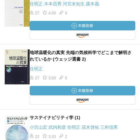
住明正 木本昌秀 河宮未知生 露木義
27
4.00
4
地球温暖化の真実 先端の気候科学でどこまで解明さ
れているか (ウェッジ選書 2)
住明正
27
3.00
0
サステイナビリティ学 (1)
小宮山宏 武内和彦 住明正 花木啓祐 三村信男
22
3.33
2