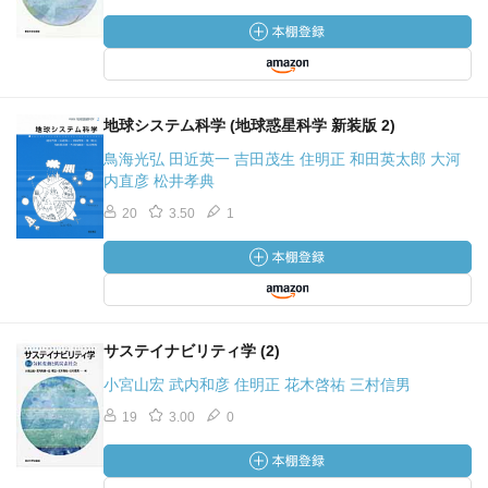
地球システム科学 (地球惑星科学 新装版 2)
鳥海光弘 田近英一 吉田茂生 住明正 和田英太郎 大河
内直彦 松井孝典
20
3.50
1
サステイナビリティ学 (2)
小宮山宏 武内和彦 住明正 花木啓祐 三村信男
19
3.00
0