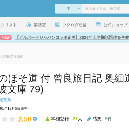
ックリスト
談話室
ブクログ通信
公式ショップ
【ビルボードジャパンコラボ企画】2026年上半期話題作を考察
NEW
記 奥細道菅菰抄
のほそ道 付 曾良旅日記 奥細
文庫 79)
尾芭蕉
991年12月5日発売)
2.50
本棚登録 :
27
人
感想 :
5
件