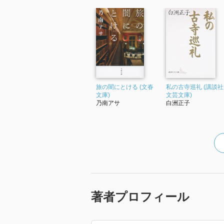
旅の闇にとける (文春
私の古寺巡礼 (講談社
文庫)
文芸文庫)
乃南アサ
白洲正子
著者プロフィール