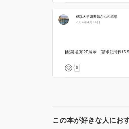
成蹊大学図書館
さん
の感想
2014年4月14日
[配架場所]2F展示 [請求記号]915.5/
0
この本が好きな人にお