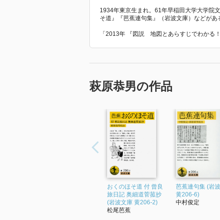
1934年東京生まれ。61年早稲田大学大学
そ道』『芭蕉連句集』（岩波文庫）などがあ
「2013年 『図説 地図とあらすじでわか
萩原恭男の作品
おくのほそ道 付 曾良
芭蕉連句集 (岩
旅日記 奥細道菅菰抄
黄206-6)
(岩波文庫 黄206-2)
中村俊定
松尾芭蕉