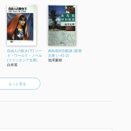
自由人の歎き(下) ソー
南鳥島特別航路 (新潮
ド・ワールド・ノベル
文庫 い-41-2)
(ファンタジア文庫)
池澤夏樹
白井英
もっと見る