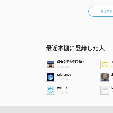
萩原恭男
最近本棚に登録した人
鎌倉女子大学図書館
taichance
tommy