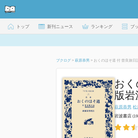
トップ
新刊ニュース
ランキング
ブ
ブクログ
>
萩原恭男
>
おくのほそ道 付 曾良旅日
おく
版岩波
萩原恭男
松
岩波書店
(1