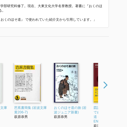
院文学部研究科修了。現在、大東文化大学名誉教授。著書に『おくのほ
る。
る！おくのほそ道』 で使われていた紹介文から引用しています。」
波文庫
芭蕉書簡集 (岩波文庫
おくのほそ道の旅 (岩
図説 地図とあらすじ
黄206-7)
波ジュニア新書)
でわかる!おくのほそ
萩原恭男
萩原恭男
道 (青春新書INTELLI
ENC...
萩原恭男