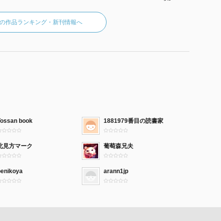
の作品ランキング・新刊情報へ
Tossan book
1881979番目の読書家
北見方マーク
葡萄森兄夫
benikoya
arann1jp