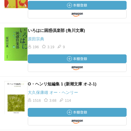
いろはに困惑倶楽部 (角川文庫)
原田宗典
196
3.19
9
O・ヘンリ短編集 1 (新潮文庫 オ-2-1)
大久保康雄 オー・ヘンリー
1516
3.68
114