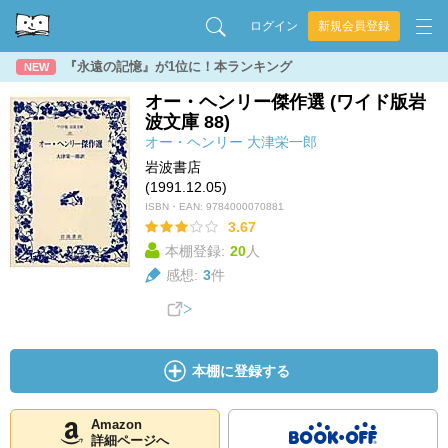
ログイン
新規会員登録
『永遠の記憶』が1位に！本ランキング
NEW
オー・ヘンリー傑作選 (ワイド版岩
波文庫 88)
オー・ヘンリー
大津栄一郎
岩波書店
(1991.12.05)
ISBN・EAN:
9784000070881
3.67
本棚登録:
20
人
感想:
3
件
本棚に登録する
Amazon
詳細ページへ