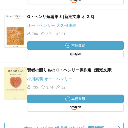
O・ヘンリ短編集 3 (新潮文庫 オ-2-3)
オー・ヘンリー 大久保康雄
786
3.71
31
賢者の贈りもの O・ヘンリー傑作選I (新潮文庫)
小川高義 オー・ヘンリー
735
3.74
32