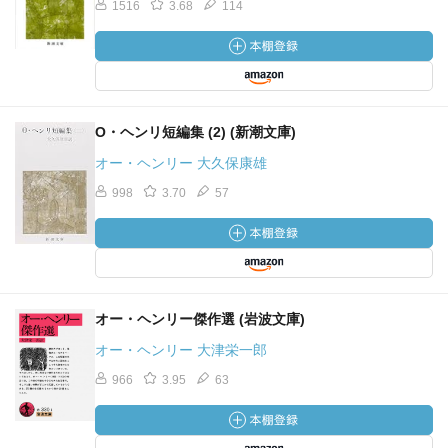
1516
3.68
114
O・ヘンリ短編集 (2) (新潮文庫)
オー・ヘンリー 大久保康雄
998
3.70
57
オー・ヘンリー傑作選 (岩波文庫)
オー・ヘンリー 大津栄一郎
966
3.95
63