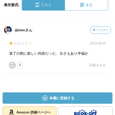
表示形式:
リスト
全文
ijklmnさん
フォロー
1
2015.09.20
装丁の割に新しい内容だった、古さもあり半端か
0
詳細をみる
本棚に登録する
Amazon 詳細ページへ