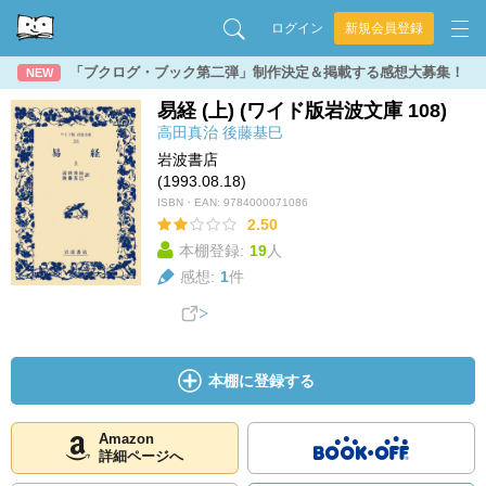
ログイン
新規会員登録
「ブクログ・ブック第二弾」制作決定＆掲載する感想大募集！
NEW
易経 (上) (ワイド版岩波文庫 108)
高田真治
後藤基巳
岩波書店
(1993.08.18)
ISBN・EAN:
9784000071086
2.50
本棚登録:
19
人
感想:
1
件
本棚に登録する
Amazon
詳細ページへ