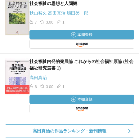
社会福祉の思想と人間観
秋山智久 高田真治 嶋田啓一郎
7
3.00
1
社会福祉内発的発展論 これからの社会福祉原論 (社会
福祉研究選書 1)
高田真治
6
3.00
1
高田真治の作品ランキング・新刊情報