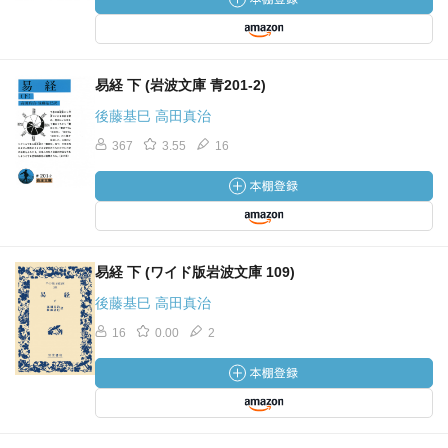
易経 下 (岩波文庫 青201-2)
後藤基巳 高田真治
367
3.55
16
易経 下 (ワイド版岩波文庫 109)
後藤基巳 高田真治
16
0.00
2