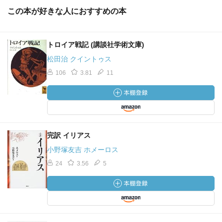
この本が好きな人におすすめの本
トロイア戦記 (講談社学術文庫)
松田治 クイントゥス
106
3.81
11
完訳 イリアス
小野塚友吉 ホメーロス
24
3.56
5