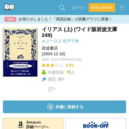
ログイン
新規会員登録
お待たせしました！「再読記録」が読書グラフに登場！
NEW
イリアス (上) (ワイド版岩波文庫
249)
ホメーロス
松平千秋
岩波書店
(2004.12.16)
ISBN・EAN:
9784000072496
3.92
本棚登録:
75
人
感想:
3
件
本棚に登録する
Amazon
詳細ページへ