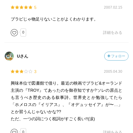
5
2007.02.15
ブラピじゃ物足りないことがよくわかります。
0
詳細をみる
Uさん
フォロー
3
2005.04.30
興味本位で図書館で借り。最近の映画でブラピ&オーランド
主演の『TROY』てあったのを御存知ですか?ソレの原点と
も言うべき歴史のある叙事詩。世界史とか勉強してたら
「ホメロスの『イリアス』、『オデュッセイア』が〜…」
とか習うんじゃないかな??
ただ、一つの詞につく枕詞がすごく長い!!(涙)
0
詳細をみる