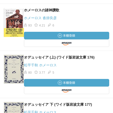
ホメーロスの諸神讚歌
ホメーロス 沓掛良彦
93
4.21
6
オデュッセイア (上) (ワイド版岩波文庫 176)
松平千秋 ホメーロス
80
3.77
5
オデュッセイア 下 (ワイド版岩波文庫 177)
松平千秋 ホメーロス