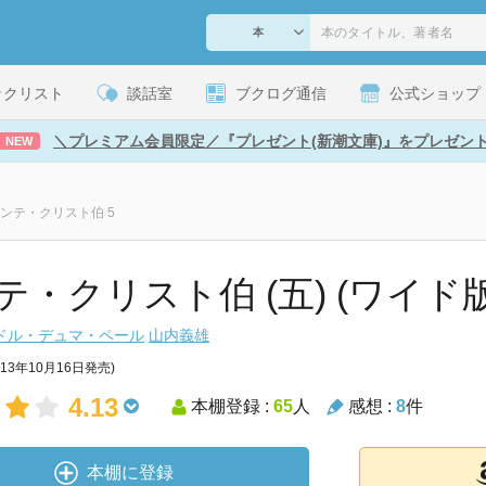
ックリスト
談話室
ブクログ通信
公式ショップ
＼プレミアム会員限定／『プレゼント(新潮文庫)』をプレゼン
NEW
ンテ・クリスト伯 5
テ・クリスト伯 (五) (ワイド版
ドル・デュマ・ペール
山内義雄
013年10月16日発売)
4.13
本棚登録 :
65
人
感想 :
8
件
本棚に登録