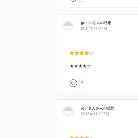
アルベールとダングラールの娘の
レア・カヴァルカンティが割り込
エデの過去が語られてなんでこん
greece
さん
の感想
ってきていました。
2016年8月24日
ヴァランティーヌがマクシミリヤ
これはどう展開するのでしょうか
ダングラール
ヴィルフォール
★★★★☆
モルセール
アンドレア・カヴァルカンティ
0
マクシミリヤン・モレル
ユージェニー
アルベール モルセール
ヴァランティーヌ ヴィルフォー
めいさん
さん
の感想
サン・メラン侯爵
2015年11月25日
フランツ・デピネー
エデ アリ・デブラン(アリ・パシ
ノワルティエ ヴィルフォール