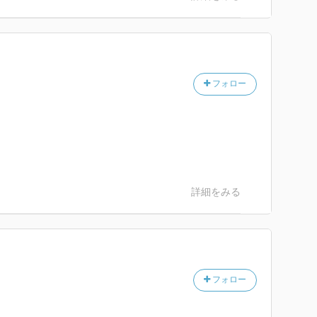
ユージェニーの結婚話が進んでいたようですが、アンド
んできて、ダングラール氏は、迷っているようです。
なところに？ と思っていたらモルセール伯爵にかかわ
んとうまくいきそうな矢先に毒殺事件が発覚しました。
フォロー
。
詳細をみる
ル
フォロー
ャ)の娘