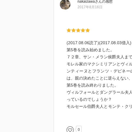
nakaizawa
さん
の感想
2017年8月16日
(2017.08.06読了)(2017.08.03借入)
第5巻を読み始めました。
７２章、サン・メラン侯爵夫人ま
モレル家のマクシミリアンとヴィ
ンティーヌとフランツ・デピネー
は、親の決めたことに逆らえない
第5巻を読み終わりました。
ヴィルフォールとダングラール夫
っているのでしょうか？
モルセール伯爵夫人とモンテ・ク
微妙なお話をしています。最初に
であるのか気が付いていたようで
最後に二人はどうなっているので
0