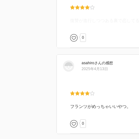
復讐が進行しつつある裏で恋して
0
asahiro
さん
の感想
2025年4月13日
フランツがめっちゃいいやつ。
0