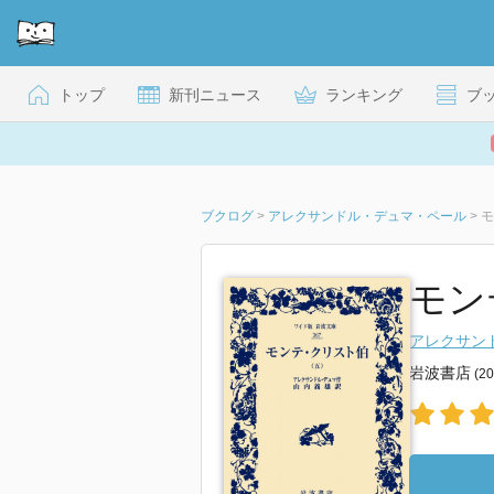
トップ
新刊ニュース
ランキング
ブ
ブクログ
>
アレクサンドル・デュマ・ペール
>
モ
モン
アレクサン
岩波書店
(2