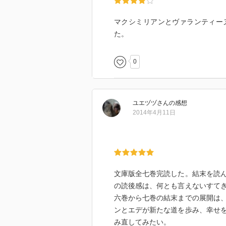
ダヴリニー 医者
マクシミリアンとヴァランティー
【目次】
た。
六六 結婚政策
六七 検事総長室
0
六八 夏の舞踏会
六九 情報
七〇 舞踏会
ユエヅヅ
さん
の感想
七一 パンと塩
2014年4月11日
七二 サン・メラン侯爵夫人
七三 約束
七四 ヴィルフォール家の塋域
七五 調書
七六 アンドレア・カヴァルカン
文庫版全七巻完読した。結末を読
七七 エデ
の読後感は、何とも言えないすて
七八 ジャニナ通信
六巻から七巻の結末までの展開は
七九 レモネード
ンとエデが新たな道を歩み、幸せ
八〇 告発
み直してみたい。